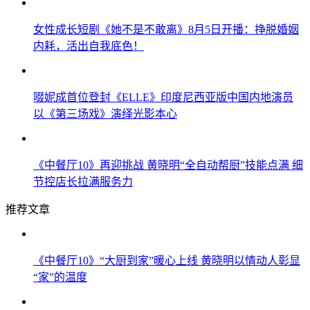
女性成长短剧《她不是不敢离》8月5日开播：挣脱婚姻
内耗，活出自我底色！
啜妮成首位登封《ELLE》印度尼西亚版中国内地演员
以《第三场戏》演绎光影本心
《中餐厅10》再迎挑战 黄晓明“全自动帮厨”技能点满 细
节控店长拉满服务力
推荐文章
《中餐厅10》“大厨到家”暖心上线 黄晓明以情动人彰显
“家”的温度