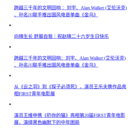
跨越三千年的文明回响 ：刘宇、Alan Walker (艾伦沃克)
、孙名川联手推出国风电音单曲《金乌》
向晴生长 舒展自我｜祝赵晴二十六岁生日快乐
跨越三千年的文明回响：刘宇、Alan Walker (艾伦沃克)
、孙名川联手推出国风电音单曲《金乌》
从《云之羽》到《探子必须死》，演员王乐夫携作品亮
相FIRST青年电影展
演员王维申携《扔你的猫》亮相第20届FIRST青年电影
展，演绎黑色幽默下的中年困局