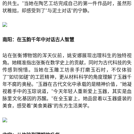
的共生。"当她在陶艺工坊完成自己的第一件作品时，虽然形
状稚拙，却感受到了"与泥土对话"的宁静。
南阳：在玉韵千年中对话古人智慧
站在张衡博物馆的浑天仪前，姚安娜展现出理科生的独特视
角。她精准指出张衡在数学史上的贡献，同时为古代科技的失
传感到惋惜。当她在玉雕工坊亲手打磨玉石时，不仅体验
了"如切如磋"的工匠精神，更从材料科学的角度理解了玉器千
年不腐的奥秘。"玉器在古代文化中承载的是精神价值，"她凝
视着手中的玉琮说道，"今天年轻人重新爱上玉器，其实是血
脉里文化基因的苏醒。"在全玉宴上，她品尝着以玉器盛装的
美食，感受着"美食美器"的东方生活美学。