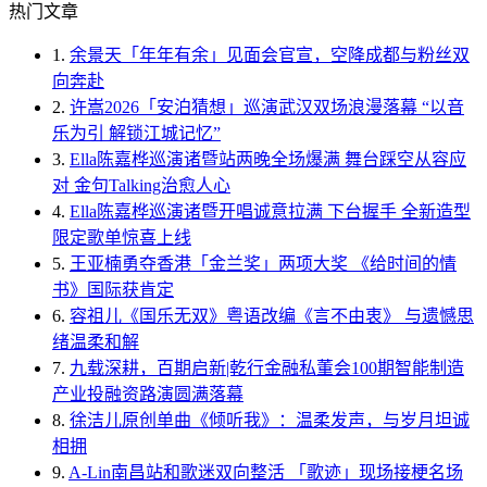
热门文章
1.
余景天「年年有余」见面会官宣，空降成都与粉丝双
向奔赴
2.
许嵩2026「安泊猜想」巡演武汉双场浪漫落幕 “以音
乐为引 解锁江城记忆”
3.
Ella陈嘉桦巡演诸暨站两晚全场爆满 舞台踩空从容应
对 金句Talking治愈人心
4.
Ella陈嘉桦巡演诸暨开唱诚意拉满 下台握手 全新造型
限定歌单惊喜上线
5.
王亚楠勇夺香港「金兰奖」两项大奖 《给时间的情
书》国际获肯定
6.
容祖儿《国乐无双》粤语改编《言不由衷》 与遗憾思
绪温柔和解
7.
九载深耕，百期启新|乾行金融私董会100期智能制造
产业投融资路演圆满落幕
8.
徐洁儿原创单曲《倾听我》：温柔发声，与岁月坦诚
相拥
9.
A-Lin南昌站和歌迷双向整活 「歌迹」现场接梗名场