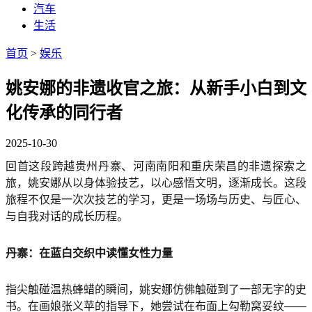
汽车
生活
首页
>
娱乐
姚安娜的非遗收官之旅：从新手小白到文
化传承的同行者
2025-10-30
回首这段跨越贵州丹寨、河南南阳和重庆荣昌的非遗探索之
旅，姚安娜从以身体验技艺，以心感悟文明，逐渐成长。这段
旅程不仅是一次次技艺的学习，更是一场场与历史、与匠心、
与自我对话的成长历程。
丹寨：在蓝白交织中读懂女性力量
指尖触碰温热蜂蜡的瞬间，姚安娜仿佛触碰到了一部无字的史
书。在画娘张义苹的指导下，她尝试在布面上勾勒窝妥纹——