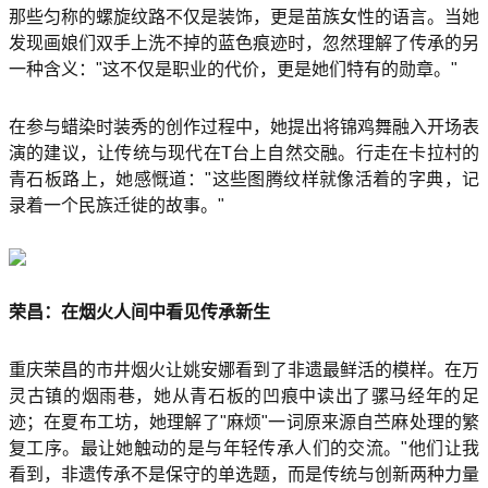
那些匀称的螺旋纹路不仅是装饰，更是苗族女性的语言。当她
发现画娘们双手上洗不掉的蓝色痕迹时，忽然理解了传承的另
一种含义："这不仅是职业的代价，更是她们特有的勋章。"
在参与蜡染时装秀的创作过程中，她提出将锦鸡舞融入开场表
演的建议，让传统与现代在T台上自然交融。行走在卡拉村的
青石板路上，她感慨道："这些图腾纹样就像活着的字典，记
录着一个民族迁徙的故事。"
荣昌：在烟火人间中看见传承新生
重庆荣昌的市井烟火让姚安娜看到了非遗最鲜活的模样。在万
灵古镇的烟雨巷，她从青石板的凹痕中读出了骡马经年的足
迹；在夏布工坊，她理解了"麻烦"一词原来源自苎麻处理的繁
复工序。最让她触动的是与年轻传承人们的交流。"他们让我
看到，非遗传承不是保守的单选题，而是传统与创新两种力量