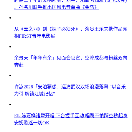
跨越三千年的文明回响：刘宇、Alan Walker (艾伦沃克)
、孙名川联手推出国风电音单曲《金乌》
从《云之羽》到《探子必须死》，演员王乐夫携作品亮
相FIRST青年电影展
余景天「年年有余」见面会官宣，空降成都与粉丝双向
奔赴
许嵩2026「安泊猜想」巡演武汉双场浪漫落幕 “以音乐
为引 解锁江城记忆”
Ella陈嘉桦诸暨开唱 下台握手互动 唱跳不慎踩空秒起身
安抚歌迷一切OK