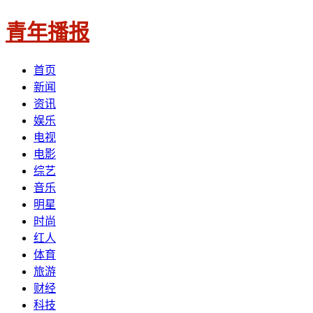
青年播报
首页
新闻
资讯
娱乐
电视
电影
综艺
音乐
明星
时尚
红人
体育
旅游
财经
科技