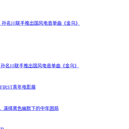
沃克) 、孙名川联手推出国风电音单曲《金乌》
克) 、孙名川联手推出国风电音单曲《金乌》
IRST青年电影展
展，演绎黑色幽默下的中年困局