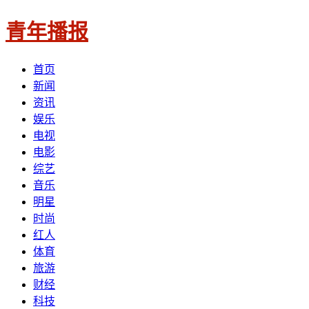
青年播报
首页
新闻
资讯
娱乐
电视
电影
综艺
音乐
明星
时尚
红人
体育
旅游
财经
科技