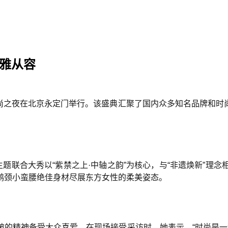
优雅从容
城”时尚之夜在北京永定门举行。该盛典汇聚了国内众多知名品牌
主题联合大秀以“紫禁之上·中轴之韵”为核心，与“非遗焕新”理
鹅颈小蛮腰绝佳身材尽展东方女性的柔美姿态。
的精神备受大众喜爱。在现场接受采访时，她表示，“时尚是一