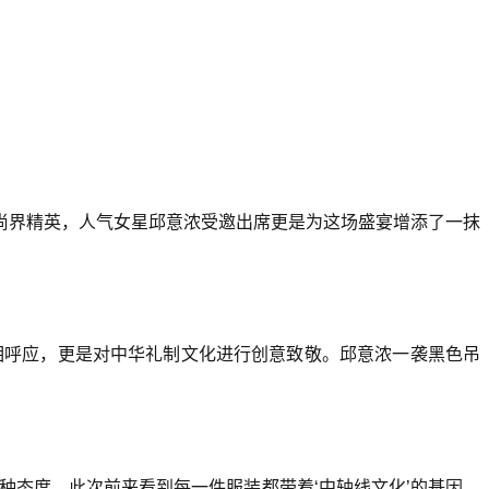
和时尚界精英，人气女星邱意浓受邀出席更是为这场盛宴增添了一抹
念相呼应，更是对中华礼制文化进行创意致敬。邱意浓一袭黑色吊
种态度，此次前来看到每一件服装都带着‘中轴线文化’的基因，