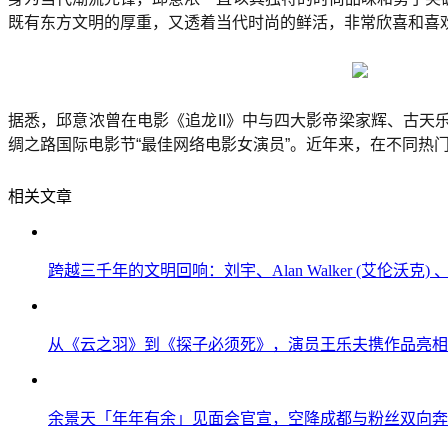
既有东方文明的厚重，又透着当代时尚的鲜活，非常欣喜和喜
据悉，邱意浓曾在电影《追龙II》中与四大影帝梁家辉、古天
绸之路国际电影节“最佳网络电影女演员”。近年来，在不同热
相关文章
跨越三千年的文明回响：刘宇、Alan Walker (艾伦沃
从《云之羽》到《探子必须死》，演员王乐夫携作品亮相F
余景天「年年有余」见面会官宣，空降成都与粉丝双向奔