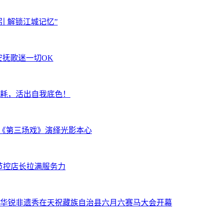
引 解锁江城记忆”
安抚歌迷一切OK
内耗，活出自我底色！
以《第三场戏》演绎光影本心
细节控店长拉满服务力
华锐非遗秀在天祝藏族自治县六月六赛马大会开幕