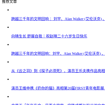
推荐文章
跨越三千年的文明回响 ：刘宇、Alan Walker (艾伦
向晴生长 舒展自我｜祝赵晴二十六岁生日快乐
跨越三千年的文明回响：刘宇、Alan Walker (艾伦沃
从《云之羽》到《探子必须死》，演员王乐夫携作品亮相F
演员王维申携《扔你的猫》亮相第20届FIRST青年电影