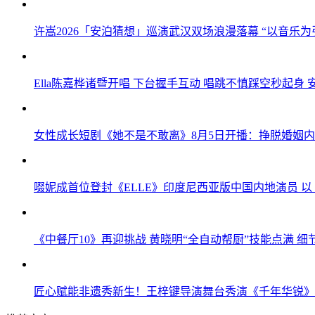
许嵩2026「安泊猜想」巡演武汉双场浪漫落幕 “以音乐为
Ella陈嘉桦诸暨开唱 下台握手互动 唱跳不慎踩空秒起身 
女性成长短剧《她不是不敢离》8月5日开播：挣脱婚姻
啜妮成首位登封《ELLE》印度尼西亚版中国内地演员 
《中餐厅10》再迎挑战 黄晓明“全自动帮厨”技能点满 
匠心赋能非遗秀新生！王梓键导演舞台秀演《千年华锐》