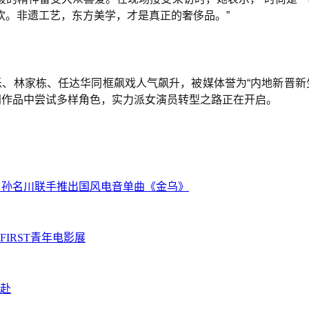
欢。非遗工艺，东方美学，才是真正的奢侈品。”
乐、林家栋、任达华同框飙戏人气飙升，被媒体誉为“内地新晋新生
门作品中尝试多样角色，实力派女演员转型之路正在开启。
克) 、孙名川联手推出国风电音单曲《金乌》
IRST青年电影展
赴