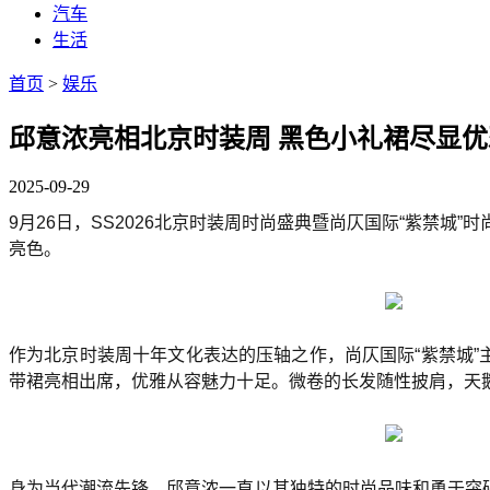
汽车
生活
首页
>
娱乐
邱意浓亮相北京时装周 黑色小礼裙尽显
2025-09-29
9月26日，SS2026北京时装周时尚盛典暨尚仄国际“紫禁
亮色。
作为北京时装周十年文化表达的压轴之作，尚仄国际“紫禁城”
带裙亮相出席，优雅从容魅力十足。微卷的长发随性披肩，天
身为当代潮流先锋，邱意浓一直以其独特的时尚品味和勇于突破