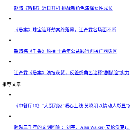
赵晴《听银》近日开机 挑战新角色演绎女性成长
《悬案》珠宝连环劫案终落幕，江奇霖名场面不断
鞠婧祎《千香》热播 十余年公益践行再援广西灾区
江奇霖《悬案》演技获赞，反差感角色诠释“剧抛脸”实力
推荐文章
《中餐厅10》“大厨到家”暖心上线 黄晓明以情动人彰显“
跨越三千年的文明回响 ：刘宇、Alan Walker (艾伦