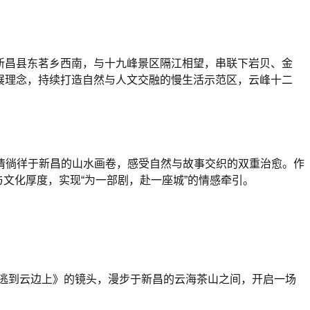
于新昌县东茗乡西南，与十九峰景区隔江相望，串联下岩贝、金
发展理念，持续打造自然与人文交融的慢生活示范区，云峰十二
情徜徉于新昌的山水画卷，感受自然与故事交织的双重治愈。作
与文化厚度，实现“为一部剧，赴一座城”的情感牵引。
《逃到云边上》的镜头，漫步于新昌的云海茶山之间，开启一场