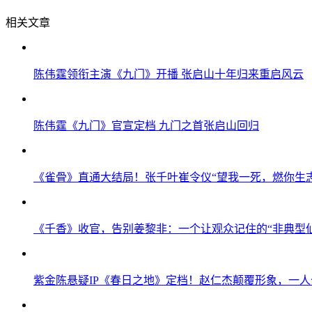
相关文章
陈伟霆领衔主演《九门》开播 张启山十年归来重启风云
陈伟霆《九门》官宣定档 九门之首张启山回归
《雀骨》直通大结局！张千叶崔令仪“望我一死，燃你生志
《千香》收官，告别姜黎非：一个让观众记住的“非典型
紫金陈悬疑IP《春日之地》定档！赵仁杰颠覆形象，一