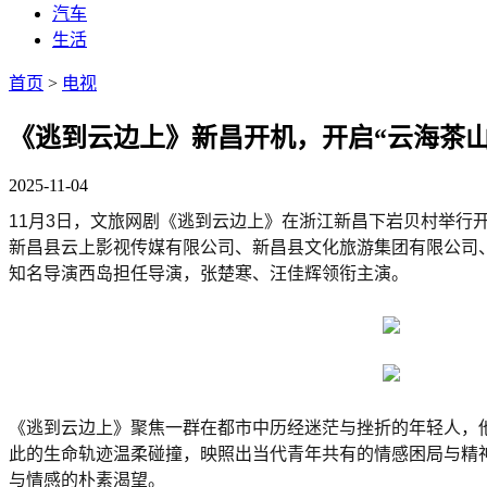
汽车
生活
首页
>
电视
《逃到云边上》新昌开机，开启“云海茶山
2025-11-04
11月3日，文旅网剧《逃到云边上》在浙江新昌下岩贝村举
新昌县云上影视传媒有限公司、新昌县文化旅游集团有限公司
知名导演西岛担任导演，张楚寒、汪佳辉领衔主演。
《逃到云边上》聚焦一群在都市中历经迷茫与挫折的年轻人，
此的生命轨迹温柔碰撞，映照出当代青年共有的情感困局与精神求
与情感的朴素渴望。