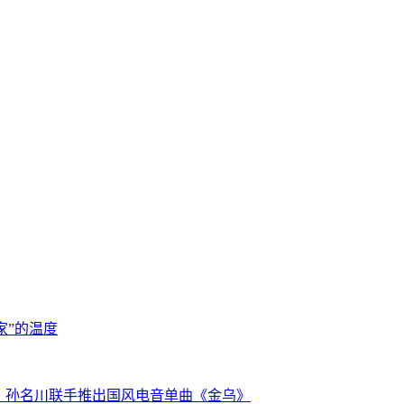
家”的温度
沃克) 、孙名川联手推出国风电音单曲《金乌》