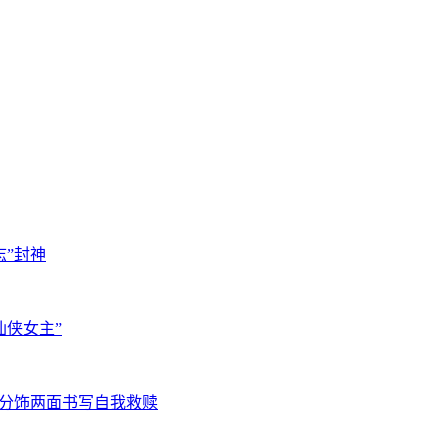
”封神
仙侠女主”
人分饰两面书写自我救赎