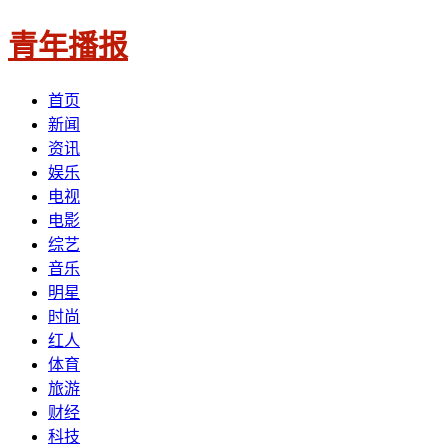
青年播报
首页
新闻
资讯
娱乐
电视
电影
综艺
音乐
明星
时尚
红人
体育
旅游
财经
科技