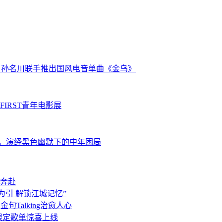
克) 、孙名川联手推出国风电音单曲《金乌》
IRST青年电影展
展，演绎黑色幽默下的中年困局
奔赴
为引 解锁江城记忆”
句Talking治愈人心
 限定歌单惊喜上线