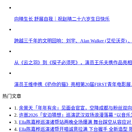
向晴生长 舒展自我｜祝赵晴二十六岁生日快乐
跨越三千年的文明回响：刘宇、Alan Walker (艾伦沃
从《云之羽》到《探子必须死》，演员王乐夫携作品亮相F
演员王维申携《扔你的猫》亮相第20届FIRST青年电影
热门文章
1.
余景天「年年有余」见面会官宣，空降成都与粉丝双向
2.
许嵩2026「安泊猜想」巡演武汉双场浪漫落幕 “以音乐
3.
Ella陈嘉桦巡演诸暨站两晚全场爆满 舞台踩空从容应对 金
4.
Ella陈嘉桦巡演诸暨开唱诚意拉满 下台握手 全新造型