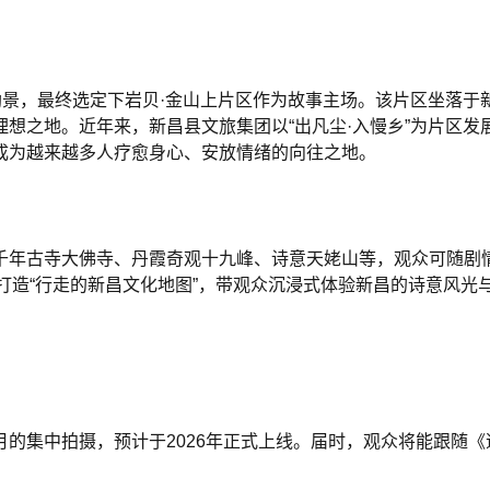
勘景，最终选定下岩贝·金山上片区作为故事主场。该片区坐落
想之地。近年来，新昌县文旅集团以“出凡尘·入慢乡”为片区
成为越来越多人疗愈身心、安放情绪的向往之地。
千年古寺大佛寺、丹霞奇观十九峰、诗意天姥山等，观众可随剧
打造“行走的新昌文化地图”，带观众沉浸式体验新昌的诗意风光
的集中拍摄，预计于2026年正式上线。届时，观众将能跟随