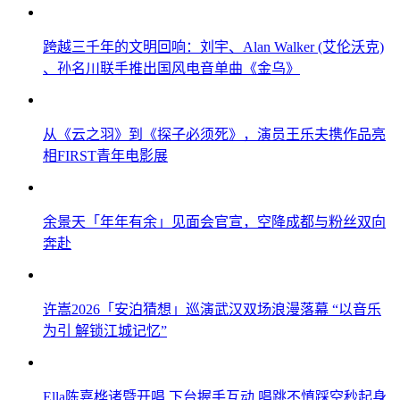
跨越三千年的文明回响：刘宇、Alan Walker (艾伦沃克)
、孙名川联手推出国风电音单曲《金乌》
从《云之羽》到《探子必须死》，演员王乐夫携作品亮
相FIRST青年电影展
余景天「年年有余」见面会官宣，空降成都与粉丝双向
奔赴
许嵩2026「安泊猜想」巡演武汉双场浪漫落幕 “以音乐
为引 解锁江城记忆”
Ella陈嘉桦诸暨开唱 下台握手互动 唱跳不慎踩空秒起身