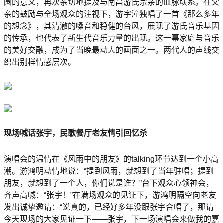
圆的意义，再次亲切地提及与南昌游氏宗亲的血脉联系。在父
亲的鼓励与全场观众的注视下，游字潼独唱了一首《那么多年
的想念》，其清澈的嗓音和稳健的台风，展现了游氏音乐基因
的传承，也代表了新生代音乐力量的出现。这一幕家庭与音乐
的美好交融，成为了当晚最动人的画面之一。两代人的声线交
织出别样情感层次。
现场喊话张宇，民歌餐厅老友情引回忆杀
演唱会的温情在《风雨中的朋友》的talking环节达到一个小高
潮。游鸿明动情地说：“提到风雨，就想到了当年驻唱；提到
朋友，就想到了一个人，你们说是谁？”台下观众心领神会，
齐声高喊：“张宇！”在满场观众的见证下，游鸿明隔空向老友
发出诚挚邀请：“说真的，已经好多年没跟张宇合唱了，那请
今天现场的大家见证一下——张宇，下一场演唱会来做我的嘉