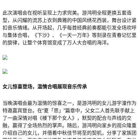
此次演唱会在视听呈现上力求完美。游鸿明全程更换五套造
型，从闪耀的流苏上衣到典雅的中国风绣花西装，舞台设计紧
扣音乐情绪。从开场起，几乎每首经典前奏都能引发全场欢呼
与集体合唱，《下沙》、《一天一万年》等刻录在青春记忆里
的旋律，让整个体育馆变成了万人大合唱的海洋。
女儿惊喜登场，温情合唱展现音乐传承
当晚演唱会最为温情的惊喜之一，是游鸿明的女儿游宇潼作为
特邀嘉宾登台。在“夏「思」”篇章中，父女二人首先联手献上
了一曲深情对唱《楼下那个女人》，默契的配合与声线的交
融，赢得了全场热烈的掌声。随后，游鸿明向家乡的观众隆重
介绍自己的女儿，并借着中秋佳节将至的契机，分享了家族团