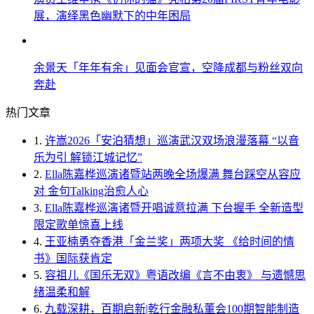
展，演绎黑色幽默下的中年困局
余景天「年年有余」见面会官宣，空降成都与粉丝双向
奔赴
热门文章
1.
许嵩2026「安泊猜想」巡演武汉双场浪漫落幕 “以音
乐为引 解锁江城记忆”
2.
Ella陈嘉桦巡演诸暨站两晚全场爆满 舞台踩空从容应
对 金句Talking治愈人心
3.
Ella陈嘉桦巡演诸暨开唱诚意拉满 下台握手 全新造型
限定歌单惊喜上线
4.
王亚楠勇夺香港「金兰奖」两项大奖 《给时间的情
书》国际获肯定
5.
容祖儿《国乐无双》粤语改编《言不由衷》 与遗憾思
绪温柔和解
6.
九载深耕，百期启新|乾行金融私董会100期智能制造