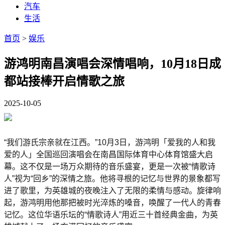
汽车
生活
首页
>
娱乐
游鸿明南昌演唱会深情唱响，10月18日成
都站接棒开启情歌之旅
2025-10-05
“我们游氏宗亲就在江西。”10月3日，游鸿明「爱我的人和我
爱的人」全国巡回演唱会在南昌国际体育中心体育馆盛大启
幕。这不仅是一场万众期待的音乐盛宴，更是一次被“情歌诗
人”视为“回乡”的深情之旅。他将寻根的记忆与世界的景象都写
进了歌里，为英雄城的夜晚注入了无限的柔情与感动。旋律响
起，游鸿明用他那把被时光淬炼的嗓音，唤醒了一代人的青春
记忆。这位华语乐坛的“情歌诗人”用近三十首经典金曲，为英