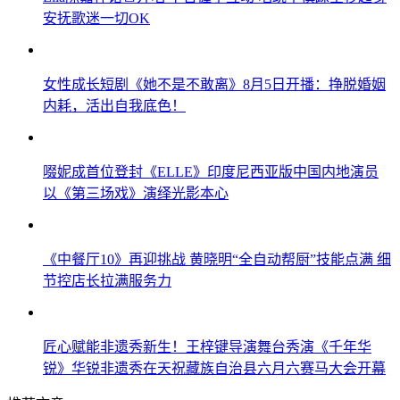
安抚歌迷一切OK
女性成长短剧《她不是不敢离》8月5日开播：挣脱婚姻
内耗，活出自我底色！
啜妮成首位登封《ELLE》印度尼西亚版中国内地演员
以《第三场戏》演绎光影本心
《中餐厅10》再迎挑战 黄晓明“全自动帮厨”技能点满 细
节控店长拉满服务力
匠心赋能非遗秀新生！王梓键导演舞台秀演《千年华
锐》华锐非遗秀在天祝藏族自治县六月六赛马大会开幕