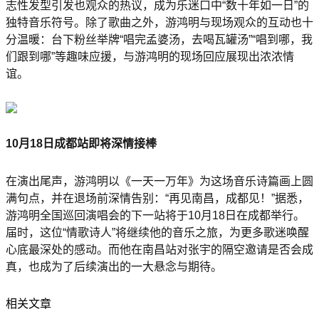
志性发型引发也观众的热议，成为乐迷口中“数十年如一日”的
独特音乐符号。除了歌曲之外，游鸿明与现场观众的互动也十
分温暖：台下粉丝举牌“唱完孟婆汤，去喝瓦罐汤”“唱到哪，我
们跟到哪”等趣味应援，与游鸿明的现场回应展现出浓浓情
谊。
10月18日成都站即将深情接棒
在演出尾声，游鸿明以《一天一万年》为这场音乐诗篇画上圆
满句点，并在退场前深情告别：“再见南昌，成都见！”据悉，
游鸿明全国巡回演唱会的下一站将于10月18日在成都举行。
届时，这位“情歌诗人”将继续他的音乐之旅，为更多歌迷唤醒
心底最深处的感动。而他在南昌站对张宇的隔空邀请是否会成
真，也成为了后续演出的一大悬念与期待。
相关文章