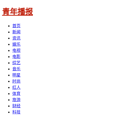
青年播报
首页
新闻
资讯
娱乐
电视
电影
综艺
音乐
明星
时尚
红人
体育
旅游
财经
科技