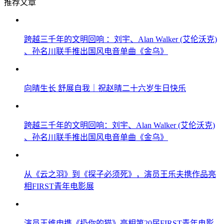
推荐文章
跨越三千年的文明回响 ：刘宇、Alan Walker (艾伦沃克)
、孙名川联手推出国风电音单曲《金乌》
向晴生长 舒展自我｜祝赵晴二十六岁生日快乐
跨越三千年的文明回响：刘宇、Alan Walker (艾伦沃克)
、孙名川联手推出国风电音单曲《金乌》
从《云之羽》到《探子必须死》，演员王乐夫携作品亮
相FIRST青年电影展
演员王维申携《扔你的猫》亮相第20届FIRST青年电影