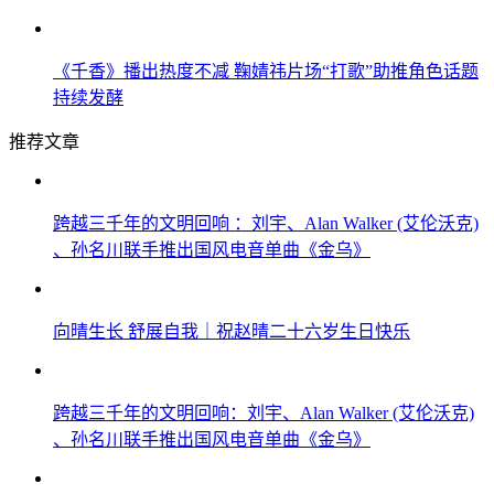
《千香》播出热度不减 鞠婧祎片场“打歌”助推角色话题
持续发酵
推荐文章
跨越三千年的文明回响 ：刘宇、Alan Walker (艾伦沃克)
、孙名川联手推出国风电音单曲《金乌》
向晴生长 舒展自我｜祝赵晴二十六岁生日快乐
跨越三千年的文明回响：刘宇、Alan Walker (艾伦沃克)
、孙名川联手推出国风电音单曲《金乌》