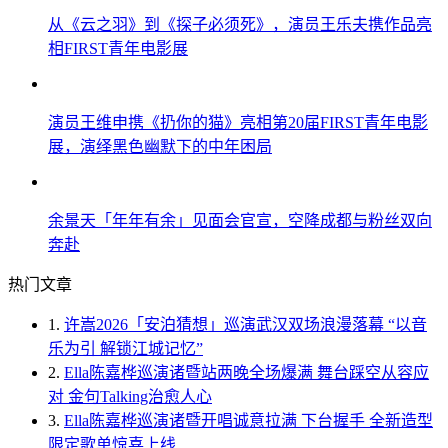
从《云之羽》到《探子必须死》，演员王乐夫携作品亮
相FIRST青年电影展
演员王维申携《扔你的猫》亮相第20届FIRST青年电影
展，演绎黑色幽默下的中年困局
余景天「年年有余」见面会官宣，空降成都与粉丝双向
奔赴
热门文章
1.
许嵩2026「安泊猜想」巡演武汉双场浪漫落幕 “以音
乐为引 解锁江城记忆”
2.
Ella陈嘉桦巡演诸暨站两晚全场爆满 舞台踩空从容应
对 金句Talking治愈人心
3.
Ella陈嘉桦巡演诸暨开唱诚意拉满 下台握手 全新造型
限定歌单惊喜上线