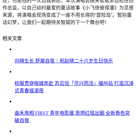
应，也是他的一次自我表达，本次演唱会由关智斌亲自担任创
作总监，以自己幼时最爱的童话故事《小飞侠彼得潘》为灵感
来源，将演唱会现场变成了一座不用长得的“冒险岛”。暂别童
话幻梦，让我们一起期待关智斌的下一个舞台吧！
相关文章
向晴生长 舒展自我｜祝赵晴二十六岁生日快乐
校服贯穿榕城奔赴 苏见信「尽兴而活」福州站 打造沉浸
式青春摇滚夜
曲禾亮相 FIRST 青年电影展 质感红毯出圈 全新角色突
破自我