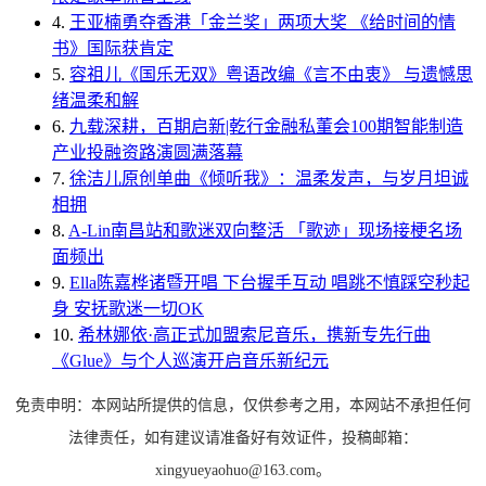
4.
王亚楠勇夺香港「金兰奖」两项大奖 《给时间的情
书》国际获肯定
5.
容祖儿《国乐无双》粤语改编《言不由衷》 与遗憾思
绪温柔和解
6.
九载深耕，百期启新|乾行金融私董会100期智能制造
产业投融资路演圆满落幕
7.
徐洁儿原创单曲《倾听我》：温柔发声，与岁月坦诚
相拥
8.
A-Lin南昌站和歌迷双向整活 「歌迹」现场接梗名场
面频出
9.
Ella陈嘉桦诸暨开唱 下台握手互动 唱跳不慎踩空秒起
身 安抚歌迷一切OK
10.
希林娜依·高正式加盟索尼音乐，携新专先行曲
《Glue》与个人巡演开启音乐新纪元
免责申明：本网站所提供的信息，仅供参考之用，本网站不承担任何
法律责任，如有建议请准备好有效证件，投稿邮箱：
xingyueyaohuo@163.com。