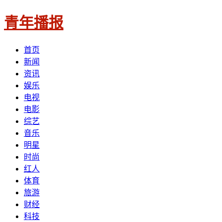
青年播报
首页
新闻
资讯
娱乐
电视
电影
综艺
音乐
明星
时尚
红人
体育
旅游
财经
科技