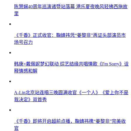
陈慧娴40周年巡演诸暨站落幕 港乐夏夜晚风轻拂西施故
里
《千香》正式收官：鞠婧祎凭“姜黎非”再证头部演员市
场号召力
韩庚×戴佩妮梦幻联动 综艺结缘共唱情歌《I'm Sorry》诠
释情感和解
A-Lin北京站连唱三晚圆满收官《一个人》《爱上你不是
我决定》双首秀
《千香》即将开启超前点播，鞠婧祎携“姜黎非”完美收
官