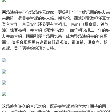
两场演唱会不仅场场座无虚席，更吸引了半个娱乐圈的好友前
来助阵，尽显关智斌的好人缘。郑希怡、薛凯琪受邀担任嘉宾
登台合作，首日安可环节更有容祖儿、Twins（蔡卓妍、钟欣
潼）惊喜亮相，并合唱《死性不改》，四位相识超二十年的好
友并肩合唱，瞬间引爆全场回忆杀，成为整场演唱会的"名场
面"。演唱会现场更有谢霆锋低调观演，霍汶希、洪卓立、胡
彦斌、吴千语等纷纷现身支持。
这场筹备许久的音乐之约，既是关智斌对粉丝六年期待的回