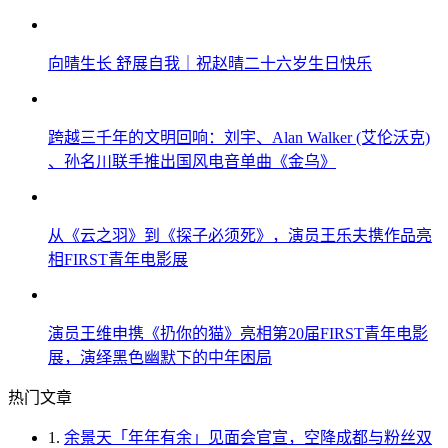
向晴生长 舒展自我｜祝赵晴二十六岁生日快乐
跨越三千年的文明回响：刘宇、Alan Walker (艾伦沃克)
、孙名川联手推出国风电音单曲《金乌》
从《云之羽》到《探子必须死》，演员王乐夫携作品亮
相FIRST青年电影展
演员王维申携《扔你的猫》亮相第20届FIRST青年电影
展，演绎黑色幽默下的中年困局
热门文章
1.
余景天「年年有余」见面会官宣，空降成都与粉丝双