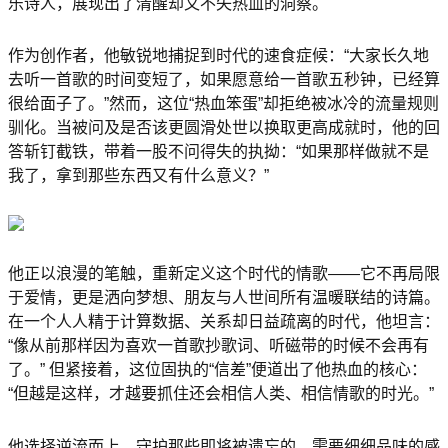
乐诗人，展现出了清醒却又不失热血的洞察。
作为创作者，他敏锐地捕捉到时代的速食症候：“大家长久地
去听一首歌的时间变短了，如果愿意给一首歌五秒钟，已经算
很给面子了。”然而，这位“热血笨蛋”却拒绝被冰冷的流量规则
驯化。当被问及是否该更圆滑处世以换取更高成就时，他的回
答斩钉截铁，带着一股不问得失的执拗：“如果那样做就不是
我了，拿到那些东西又有什么意义？”
他正以浪漫的笔触，重新定义这个时代的情歌——它不再局限
于爱情，更是洒向梦想、朋友与人世间所有温暖联结的诗篇。
在一个人人精于计算数据、关系却日益疏离的时代，他坦言：
“像从前那样因为喜欢一首歌抄歌词、听磁带的时候不会再有
了。” 但紧接着，这位固执的“信差”便道出了他热血的核心：
“但越是这样，才越要抓住还会相信人类、相信情歌的时光。”
他选择逆流而上，守护那些即将被遗忘的、需要细细品味的感