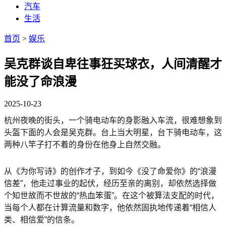
汽车
生活
首页
>
娱乐
吴克群谈自卑往事狂买球衣，人间清醒才
能没了命浪漫
2025-10-23
杭州夜晚的街头，一个骑电动车的身影融入车流，很难想象到
头盔下面的人会是吴克群。台上当大明星，台下骑电动车，这
两种八竿子打不着的身份在他身上自然交融。
从《为你写诗》的创作才子，到如今《没了命爱你》的“浪漫
信差”，他走过事业的起伏，经历至亲的离别，却依然选择做
个知世故而不世故的“热血笨蛋”。在这个被算法支配的时代，
当每个人都在计算流量和数字，他依然固执地传递着“相信人
类、相信爱”的信条。