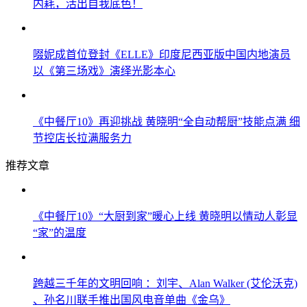
内耗，活出自我底色！
啜妮成首位登封《ELLE》印度尼西亚版中国内地演员
以《第三场戏》演绎光影本心
《中餐厅10》再迎挑战 黄晓明“全自动帮厨”技能点满 细
节控店长拉满服务力
推荐文章
《中餐厅10》“大厨到家”暖心上线 黄晓明以情动人彰显
“家”的温度
跨越三千年的文明回响 ：刘宇、Alan Walker (艾伦沃克)
、孙名川联手推出国风电音单曲《金乌》