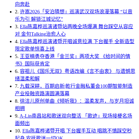
向奔赴
2.
许嵩2026「安泊猜想」巡演武汉双场浪漫落幕 “以音
乐为引 解锁江城记忆”
3.
Ella陈嘉桦巡演诸暨站两晚全场爆满 舞台踩空从容应
对 金句Talking治愈人心
4.
Ella陈嘉桦巡演诸暨开唱诚意拉满 下台握手 全新造型
限定歌单惊喜上线
5.
王亚楠勇夺香港「金兰奖」两项大奖 《给时间的情
书》国际获肯定
6.
容祖儿《国乐无双》粤语改编《言不由衷》 与遗憾思
绪温柔和解
7.
九载深耕，百期启新|乾行金融私董会100期智能制造
产业投融资路演圆满落幕
8.
徐洁儿原创单曲《倾听我》：温柔发声，与岁月坦诚
相拥
9.
A-Lin南昌站和歌迷双向整活 「歌迹」现场接梗名场
面频出
10.
Ella陈嘉桦诸暨开唱 下台握手互动 唱跳不慎踩空秒
起身 安抚歌迷一切OK