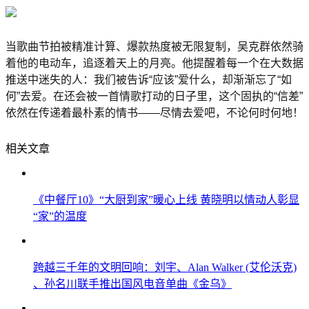
当歌曲节拍被精准计算、爆款热度被无限复制，吴克群依然骑
着他的电动车，追逐着天上的月亮。他提醒着每一个在大数据
推送中迷失的人：我们被告诉“应该”爱什么，却渐渐忘了“如
何”去爱。在还会被一首情歌打动的日子里，这个固执的“信差”
依然在传递着最朴素的情书——尽情去爱吧，不论何时何地！
相关文章
《中餐厅10》“大厨到家”暖心上线 黄晓明以情动人彰显
“家”的温度
跨越三千年的文明回响：刘宇、Alan Walker (艾伦沃克)
、孙名川联手推出国风电音单曲《金乌》