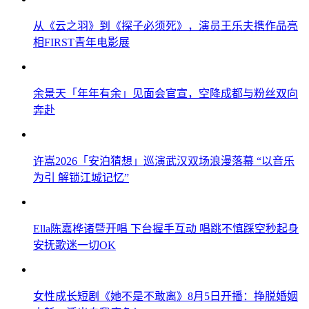
从《云之羽》到《探子必须死》，演员王乐夫携作品亮
相FIRST青年电影展
余景天「年年有余」见面会官宣，空降成都与粉丝双向
奔赴
许嵩2026「安泊猜想」巡演武汉双场浪漫落幕 “以音乐
为引 解锁江城记忆”
Ella陈嘉桦诸暨开唱 下台握手互动 唱跳不慎踩空秒起身
安抚歌迷一切OK
女性成长短剧《她不是不敢离》8月5日开播：挣脱婚姻