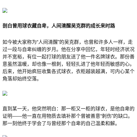
剖白曾用球衣藏自卑，人间清醒吴克群的成长来时路
如今被大家称为“人间清醒”的吴克群，也曾和许多人一样，走
过一段与自卑纠缠的岁月。他在分享中回忆，年轻时经济状况
并不宽裕，有位一起打球的朋友送了他一件名牌球衣。那份善
意虽然温暖，却也像一根刺，轻轻扎进了他年轻而敏感的心。
后来，他开始疯狂收集各式球衣，衣柜越装越满，可内心某个
角落却始终空落。
直到某一天，他突然明白：那一柜又一柜的球衣，是他自卑的
证明——他一直在用物质去填补那个曾被善意“刺伤”的缺口。
那一刻他终于学会了与曾经那个自卑的自己温柔和解。