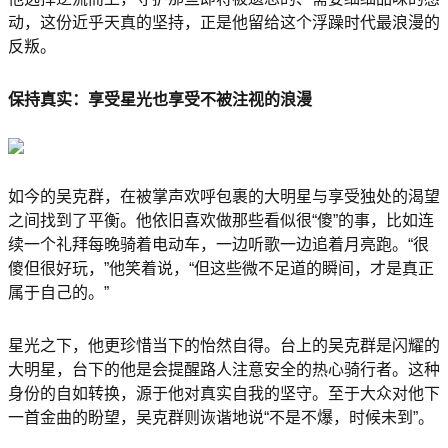
动，这份近乎天真的坚持，正是他留给这个浮躁时代最浪漫的
反叛。
保持真实：享受星光也享受不被注视的浪漫
如今的吴克群，在被掌声欢呼包裹的大明星与享受独处的渴望
之间找到了平衡。他依旧喜欢做那些看似很“傻”的事，比如连
续一个礼拜每晚骑着电动车，一边听歌一边追着月亮跑。“很
傻但很好玩，”他笑着说，“但这些微不足道的瞬间，才是真正
属于自己的。”
星光之下，他更珍惜当下的怡然自得。台上的吴克群是闪耀的
大明星，台下的他是会提醒路人注意安全的热心骑行者。这种
身份的自如转换，源于他对真实自我的坚守。至于大众对他下
一首金曲的盼望，吴克群则诙谐地说“不是不爆，时候未到”。