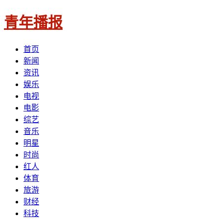
青年播报
首页
新闻
资讯
娱乐
电视
电影
综艺
音乐
明星
时尚
红人
体育
旅游
财经
科技