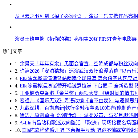
从《云之羽》到《探子必须死》，演员王乐夫携作品亮相F
演员王维申携《扔你的猫》亮相第20届FIRST青年电影
热门文章
1.
余景天「年年有余」见面会官宣，空降成都与粉丝双向
2.
许嵩2026「安泊猜想」巡演武汉双场浪漫落幕 “以音乐
3.
Ella陈嘉桦巡演诸暨站两晚全场爆满 舞台踩空从容应对 金
4.
Ella陈嘉桦巡演诸暨开唱诚意拉满 下台握手 全新造型
5.
王亚楠勇夺香港「金兰奖」两项大奖 《给时间的情书
6.
容祖儿《国乐无双》粤语改编《言不由衷》 与遗憾思
7.
九载深耕，百期启新|乾行金融私董会100期智能制造
8.
徐洁儿原创单曲《倾听我》：温柔发声，与岁月坦诚相
9.
A-Lin南昌站和歌迷双向整活 「歌迹」现场接梗名场面
10.
Ella陈嘉桦诸暨开唱 下台握手互动 唱跳不慎踩空秒起