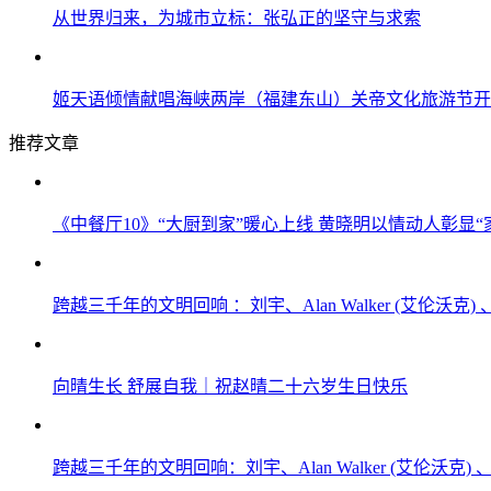
从世界归来，为城市立标：张弘正的坚守与求索
姬天语倾情献唱海峡两岸（福建东山）关帝文化旅游节开
推荐文章
《中餐厅10》“大厨到家”暖心上线 黄晓明以情动人彰显“
跨越三千年的文明回响 ：刘宇、Alan Walker (艾伦
向晴生长 舒展自我｜祝赵晴二十六岁生日快乐
跨越三千年的文明回响：刘宇、Alan Walker (艾伦沃