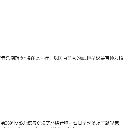
星光音乐潮玩季”将在此举行，以国内首秀的8K巨型球幕穹顶为核
超高清360°投影系统与沉浸式环绕音响，每日呈现多场主题视觉