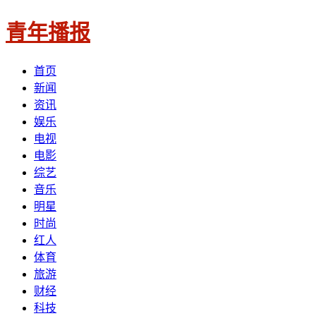
青年播报
首页
新闻
资讯
娱乐
电视
电影
综艺
音乐
明星
时尚
红人
体育
旅游
财经
科技