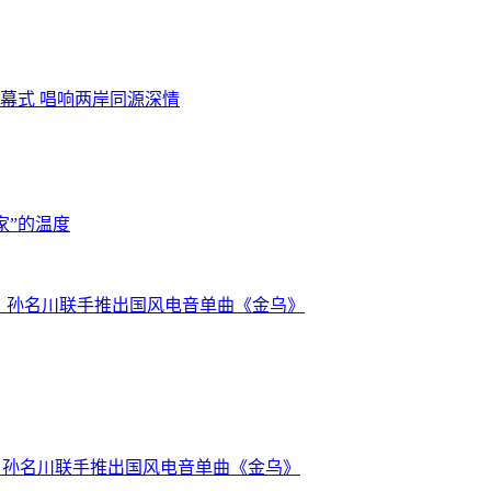
幕式 唱响两岸同源深情
家”的温度
沃克) 、孙名川联手推出国风电音单曲《金乌》
克) 、孙名川联手推出国风电音单曲《金乌》