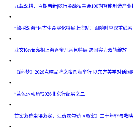
九载深耕，百期启新|乾行金融私董会100期智能制造产
“触探深海”远古生命演化特展上海站：跟随时空双重线
业文Kevin亮相上海香奈儿香氛特展 跨国实力双轨绽放
《绮·梦》2026点喵品牌之夜圆满举行 以东方美学对话
“蓝色运动角”2026北京行纪实之二
首案落幕尘埃落定，江奇霖勾勒《悬案》二十年罪与救赎