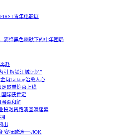
IRST青年电影展
展，演绎黑色幽默下的中年困局
奔赴
为引 解锁江城记忆”
句Talking治愈人心
 限定歌单惊喜上线
》国际获肯定
绪温柔和解
产业投融资路演圆满落幕
拥
频出
身 安抚歌迷一切OK