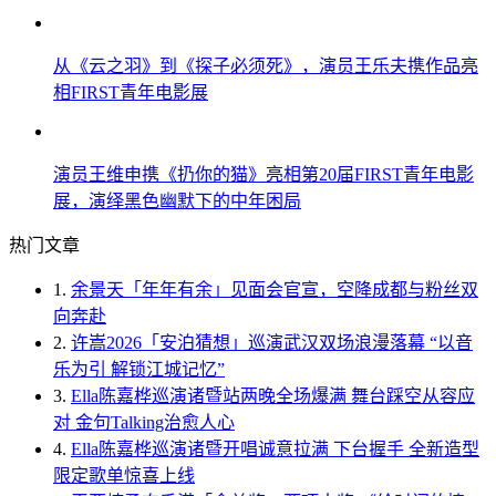
从《云之羽》到《探子必须死》，演员王乐夫携作品亮
相FIRST青年电影展
演员王维申携《扔你的猫》亮相第20届FIRST青年电影
展，演绎黑色幽默下的中年困局
热门文章
1.
余景天「年年有余」见面会官宣，空降成都与粉丝双
向奔赴
2.
许嵩2026「安泊猜想」巡演武汉双场浪漫落幕 “以音
乐为引 解锁江城记忆”
3.
Ella陈嘉桦巡演诸暨站两晚全场爆满 舞台踩空从容应
对 金句Talking治愈人心
4.
Ella陈嘉桦巡演诸暨开唱诚意拉满 下台握手 全新造型
限定歌单惊喜上线