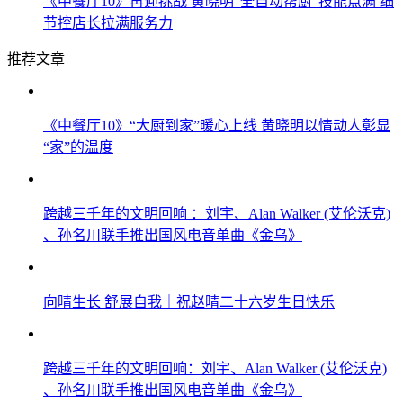
《中餐厅10》再迎挑战 黄晓明“全自动帮厨”技能点满 细
节控店长拉满服务力
推荐文章
《中餐厅10》“大厨到家”暖心上线 黄晓明以情动人彰显
“家”的温度
跨越三千年的文明回响 ：刘宇、Alan Walker (艾伦沃克)
、孙名川联手推出国风电音单曲《金乌》
向晴生长 舒展自我｜祝赵晴二十六岁生日快乐
跨越三千年的文明回响：刘宇、Alan Walker (艾伦沃克)
、孙名川联手推出国风电音单曲《金乌》