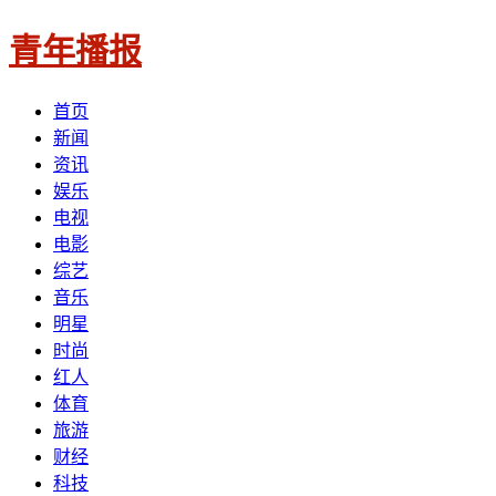
青年播报
首页
新闻
资讯
娱乐
电视
电影
综艺
音乐
明星
时尚
红人
体育
旅游
财经
科技