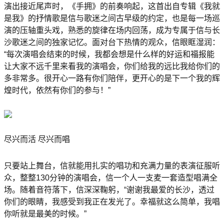
演出接近尾声时，《手拥》的前奏响起，这首出自专辑《我就
是我》的抒情歌是信与歌迷之间古早级的约定，也是每一场巡
演的压轴重头戏，熟悉的旋律在场内回荡，成为专属于信与长
沙歌迷之间的独家记忆。面对台下热情的观众，信眼眶湿润：
“每次演唱会结束的时候，我都会想是什么样的好运和福报能
让大家不远千里来看我的演唱会，你们给我的远比我给你们的
多非常多。很开心一路有你们陪伴，更开心的是下一个我的辉
煌时代，依然有你们的参与！”
尽兴而活 尽兴而唱
只要站上舞台，信就能用扎实的唱功和充满力量的表演征服听
众，整整130分钟的演唱会，信一个人一支麦一套造型唱满全
场。随着音符落下，信深深鞠躬，“谢谢我最爱的长沙，透过
你们的眼睛，我感受到我正在发光了。幸福就这么简单，我唱
你听就是最美的时候。”