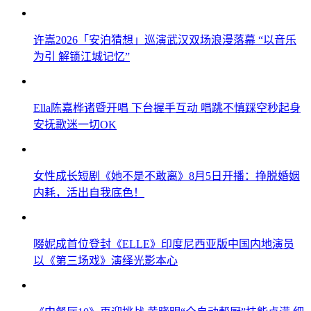
许嵩2026「安泊猜想」巡演武汉双场浪漫落幕 “以音乐
为引 解锁江城记忆”
Ella陈嘉桦诸暨开唱 下台握手互动 唱跳不慎踩空秒起身
安抚歌迷一切OK
女性成长短剧《她不是不敢离》8月5日开播：挣脱婚姻
内耗，活出自我底色！
啜妮成首位登封《ELLE》印度尼西亚版中国内地演员
以《第三场戏》演绎光影本心