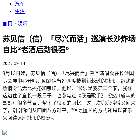
汽车
生活
首页
>
娱乐
苏见信（信）「尽兴而活」巡演长沙炸场
自比“老酒后劲很强”
2025-09-14
9月13日晚，苏见信（信）「尽兴而活」巡回演唱会在长沙国
际会展中心开唱，回到信曾经两度披荆斩棘过的城市，歌迷的
热情令信无比熟悉和亲切，他说：“长沙是我第二个家，我在
这边住了蛮长一段日子，也参与过《我是歌手》《披荆斩棘的
哥哥》很多节目，留下了很多的回忆。这一次兜兜转转又回来
了，谢谢你们从四面八方赶来。”信最擅长的方式还是以音乐
来回馈这座城市的炽热。