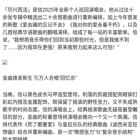
「尽兴而活」是信2025年全新个人巡回演唱会，他从过往十
余张专辑中精选出二十余首歌曲进行重新编排，加上今年首发
的新歌《爱会痛的忘记不会》《我对你的爱永垂不朽》，以及
几首经典华语歌曲的翻唱演绎，组成了每一站的丰富歌单。信
说，“我想用音乐带你们回到当初那些时光，但是我做不到
了……因为我现在更强！原来我努力起来这么可怕！”
金曲焕发新生 引万人合唱“回忆杀”
当晚，信以黑色皮衣马甲造型登场，利落的剪裁搭配亮眼铆钉
彩虹内搭及金属配饰，既保留了摇滚的野性张力，又不失成熟
歌手的时尚态度。信的演唱会上，经典摇滚歌曲无疑是最受瞩
目的部分，金曲的轮番登场将演唱会推向一个又一个高潮。信
将代表作《死了都要爱》与皇后乐队的经典歌曲《波西米亚狂
想曲》结合并重新编曲，是一次“情感张力”与“复杂音乐结构”
的大胆碰撞。