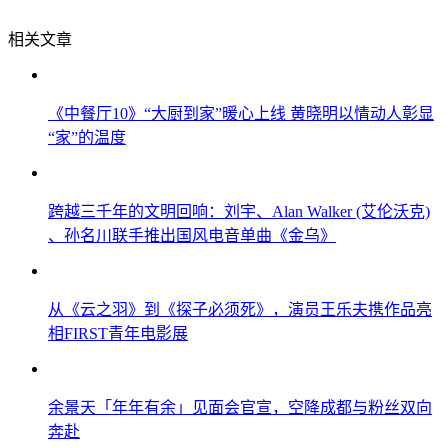
相关文章
《中餐厅10》“大厨到家”暖心上线 黄晓明以情动人彰显
“家”的温度
跨越三千年的文明回响：刘宇、Alan Walker (艾伦沃克)
、孙名川联手推出国风电音单曲《金乌》
从《云之羽》到《探子必须死》，演员王乐夫携作品亮
相FIRST青年电影展
余景天「年年有余」见面会官宣，空降成都与粉丝双向
奔赴