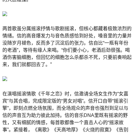
两首歌虽分属摇滚抒情与歌剧摇滚，但核心都藏着极致浓烈的
情绪。信的高音爆发力与音色质感恰到好处，嗓音里的力量并
没随岁月褪色，反而多了沉淀后的张力。信自比“一瓶有年份
的老酒”，等待有缘人来喝。“你们要小心，老酒后劲很强。喝
酒伤害脑细胞，但回忆的细胞怎么杀都杀不死，只要前奏响起
来，我们就都回去了。”
在演唱摇滚情歌《千年之恋》时，信邀请全场女生作为“女嘉
宾”与其合唱，完成限定版的“男女对唱”。信开口自带“摇滚引
擎”，即刻点燃全场氛围，而全场观众的声音也强烈到足以与
信的声音互为助力彼此加持。信的音乐DNA里既有摇滚的野
性，又有细腻的情感，每首歌都像一个直击人心的“摇滚故
事”。紧接着，《离歌》《天高地厚》《火烧的寂寞》《告别