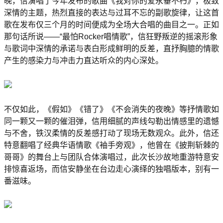
晚，信演唱了今年发布的歌曲《我对你的爱永垂不朽》，极致
深情的主题，热烈直接的表达与过耳不忘的副歌旋律，让这首
歌在发布仅三个月的时间便成为全场大合唱的曲目之一。正如
那句话所说——“最怕Rocker唱情歌”，信狂野叛逆的摇滚形象
与歌词中深情的承诺与表白形成鲜明的反差，直抒胸臆的情歌
产生的感染力与冲击力直达听众的内心深处。
不仅如此，《假如》《错了》《不会消失的夜晚》等抒情歌如
同一颗又一颗的催泪弹，信用细腻的声线勾勒出情感里的遗憾
与不舍，铁汉柔情的反差感打动了现场无数观众。此外，信还
特意翻唱了经典华语情歌《袖手旁观》，他曾在《披荆斩棘的
哥哥》的舞台上与团队合体演唱过，此次长沙故地重游特意安
排惊喜返场，而信安静坐在台边走心演绎的独唱版本，别有一
番滋味。