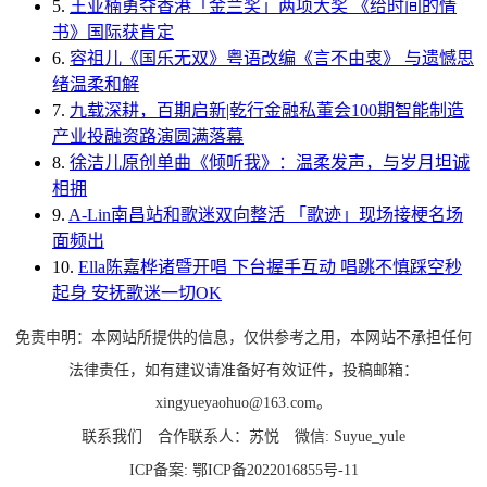
5.
王亚楠勇夺香港「金兰奖」两项大奖 《给时间的情
书》国际获肯定
6.
容祖儿《国乐无双》粤语改编《言不由衷》 与遗憾思
绪温柔和解
7.
九载深耕，百期启新|乾行金融私董会100期智能制造
产业投融资路演圆满落幕
8.
徐洁儿原创单曲《倾听我》：温柔发声，与岁月坦诚
相拥
9.
A-Lin南昌站和歌迷双向整活 「歌迹」现场接梗名场
面频出
10.
Ella陈嘉桦诸暨开唱 下台握手互动 唱跳不慎踩空秒
起身 安抚歌迷一切OK
免责申明：本网站所提供的信息，仅供参考之用，本网站不承担任何
法律责任，如有建议请准备好有效证件，投稿邮箱：
xingyueyaohuo@163.com。
联系我们
合作联系人：苏悦
微信: Suyue_yule
ICP备案:
鄂ICP备2022016855号-11