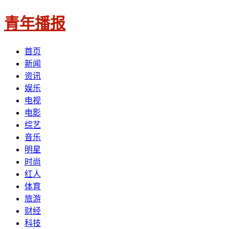
青年播报
首页
新闻
资讯
娱乐
电视
电影
综艺
音乐
明星
时尚
红人
体育
旅游
财经
科技