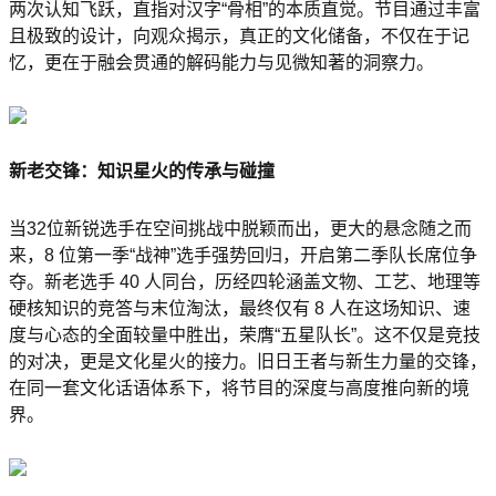
两次认知飞跃，直指对汉字“骨相”的本质直觉。节目通过丰富
且极致的设计，向观众揭示，真正的文化储备，不仅在于记
忆，更在于融会贯通的解码能力与见微知著的洞察力。
新老交锋：知识星火的传承与碰撞
当32位新锐选手在空间挑战中脱颖而出，更大的悬念随之而
来，8 位第一季“战神”选手强势回归，开启第二季队长席位争
夺。新老选手 40 人同台，历经四轮涵盖文物、工艺、地理等
硬核知识的竞答与末位淘汰，最终仅有 8 人在这场知识、速
度与心态的全面较量中胜出，荣膺“五星队长”。这不仅是竞技
的对决，更是文化星火的接力。旧日王者与新生力量的交锋，
在同一套文化话语体系下，将节目的深度与高度推向新的境
界。