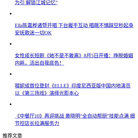
为引 解锁江城记忆”
Ella陈嘉桦诸暨开唱 下台握手互动 唱跳不慎踩空秒起身
安抚歌迷一切OK
女性成长短剧《她不是不敢离》8月5日开播：挣脱婚姻
内耗，活出自我底色！
啜妮成首位登封《ELLE》印度尼西亚版中国内地演员
以《第三场戏》演绎光影本心
《中餐厅10》再迎挑战 黄晓明“全自动帮厨”技能点满 细
节控店长拉满服务力
推荐文章