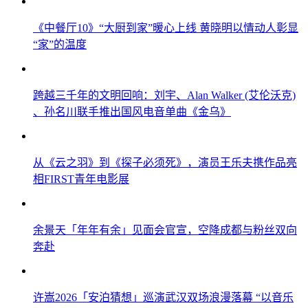
《中餐厅10》“大厨到家”暖心上线 黄晓明以情动人彰显
“家”的温度
跨越三千年的文明回响：刘宇、Alan Walker (艾伦沃克)
、孙名川联手推出国风电音单曲《金乌》
从《云之羽》到《探子必须死》，演员王乐夫携作品亮
相FIRST青年电影展
余景天「年年有余」见面会官宣，空降成都与粉丝双向
奔赴
许嵩2026「安泊猜想」巡演武汉双场浪漫落幕 “以音乐