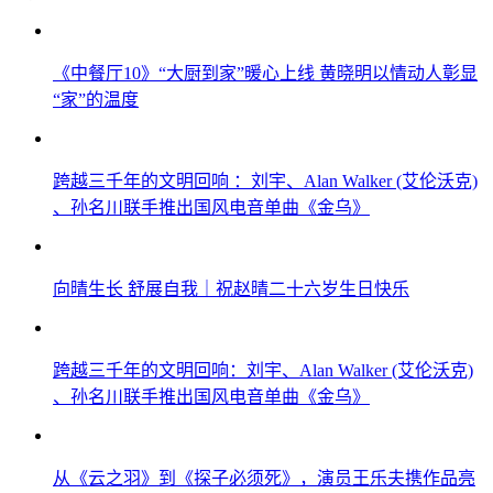
《中餐厅10》“大厨到家”暖心上线 黄晓明以情动人彰显
“家”的温度
跨越三千年的文明回响 ：刘宇、Alan Walker (艾伦沃克)
、孙名川联手推出国风电音单曲《金乌》
向晴生长 舒展自我｜祝赵晴二十六岁生日快乐
跨越三千年的文明回响：刘宇、Alan Walker (艾伦沃克)
、孙名川联手推出国风电音单曲《金乌》
从《云之羽》到《探子必须死》，演员王乐夫携作品亮