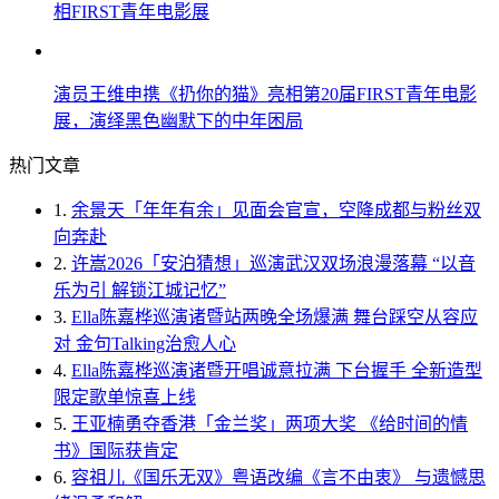
相FIRST青年电影展
演员王维申携《扔你的猫》亮相第20届FIRST青年电影
展，演绎黑色幽默下的中年困局
热门文章
1.
余景天「年年有余」见面会官宣，空降成都与粉丝双
向奔赴
2.
许嵩2026「安泊猜想」巡演武汉双场浪漫落幕 “以音
乐为引 解锁江城记忆”
3.
Ella陈嘉桦巡演诸暨站两晚全场爆满 舞台踩空从容应
对 金句Talking治愈人心
4.
Ella陈嘉桦巡演诸暨开唱诚意拉满 下台握手 全新造型
限定歌单惊喜上线
5.
王亚楠勇夺香港「金兰奖」两项大奖 《给时间的情
书》国际获肯定
6.
容祖儿《国乐无双》粤语改编《言不由衷》 与遗憾思