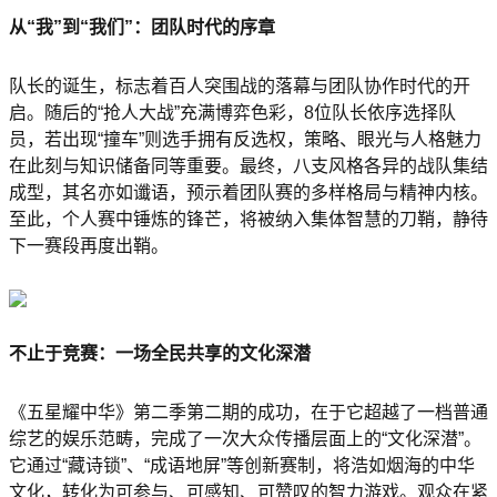
从“我”到“我们”：团队时代的序章
队长的诞生，标志着百人突围战的落幕与团队协作时代的开
启。随后的“抢人大战”充满博弈色彩，8位队长依序选择队
员，若出现“撞车”则选手拥有反选权，策略、眼光与人格魅力
在此刻与知识储备同等重要。最终，八支风格各异的战队集结
成型，其名亦如谶语，预示着团队赛的多样格局与精神内核。
至此，个人赛中锤炼的锋芒，将被纳入集体智慧的刀鞘，静待
下一赛段再度出鞘。
不止于竞赛：一场全民共享的文化深潜
《五星耀中华》第二季第二期的成功，在于它超越了一档普通
综艺的娱乐范畴，完成了一次大众传播层面上的“文化深潜”。
它通过“藏诗锁”、“成语地屏”等创新赛制，将浩如烟海的中华
文化，转化为可参与、可感知、可赞叹的智力游戏。观众在紧