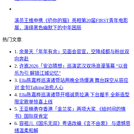
演员王维申携《扔你的猫》亮相第20届FIRST青年电影
展，演绎黑色幽默下的中年困局
热门文章
1.
余景天「年年有余」见面会官宣，空降成都与粉丝双
向奔赴
2.
许嵩2026「安泊猜想」巡演武汉双场浪漫落幕 “以音
乐为引 解锁江城记忆”
3.
Ella陈嘉桦巡演诸暨站两晚全场爆满 舞台踩空从容应
对 金句Talking治愈人心
4.
Ella陈嘉桦巡演诸暨开唱诚意拉满 下台握手 全新造型
限定歌单惊喜上线
5.
王亚楠勇夺香港「金兰奖」两项大奖 《给时间的情
书》国际获肯定
6.
容祖儿《国乐无双》粤语改编《言不由衷》 与遗憾思
绪温柔和解