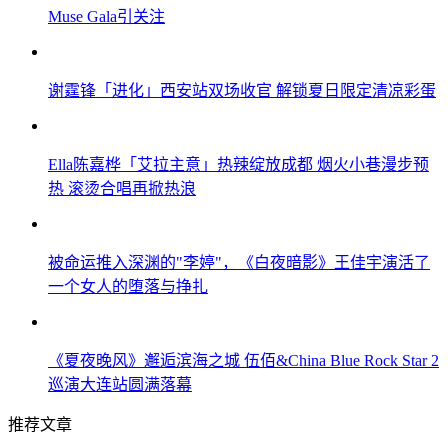
Muse Gala引关注
谢霆锋「进化」西安站双场收官 解锁夏日限定清凉彩蛋
Ella陈嘉桦「艾拉主意」热辣绽放成都 烟火小巷漫步预
热 滚烫合唱再掀热浪
被命运推入深渊的"李婷"，《白夜暗影》王佳宇演活了
一个女人的堕落与挣扎
《夏夜晚风》邂逅滨海之城 伍佰&China Blue Rock Star 2
巡演大连站圆满落幕
推荐文章