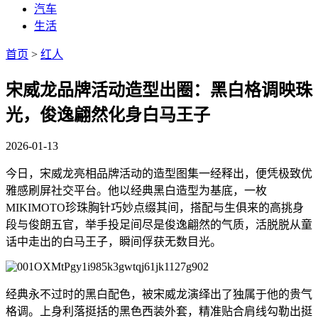
汽车
生活
首页
>
红人
宋威龙品牌活动造型出圈：黑白格调映珠
光，俊逸翩然化身白马王子
2026-01-13
今日，宋威龙亮相品牌活动的造型图集一经释出，便凭极致优
雅感刷屏社交平台。他以经典黑白造型为基底，一枚
MIKIMOTO珍珠胸针巧妙点缀其间，搭配与生俱来的高挑身
段与俊朗五官，举手投足间尽是俊逸翩然的气质，活脱脱从童
话中走出的白马王子，瞬间俘获无数目光。
经典永不过时的黑白配色，被宋威龙演绎出了独属于他的贵气
格调。上身利落挺括的黑色西装外套，精准贴合肩线勾勒出挺