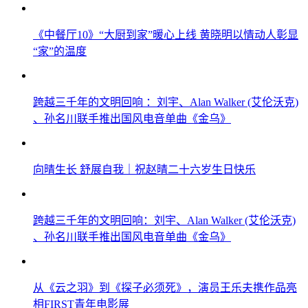
《中餐厅10》“大厨到家”暖心上线 黄晓明以情动人彰显
“家”的温度
跨越三千年的文明回响 ：刘宇、Alan Walker (艾伦沃克)
、孙名川联手推出国风电音单曲《金乌》
向晴生长 舒展自我｜祝赵晴二十六岁生日快乐
跨越三千年的文明回响：刘宇、Alan Walker (艾伦沃克)
、孙名川联手推出国风电音单曲《金乌》
从《云之羽》到《探子必须死》，演员王乐夫携作品亮
相FIRST青年电影展