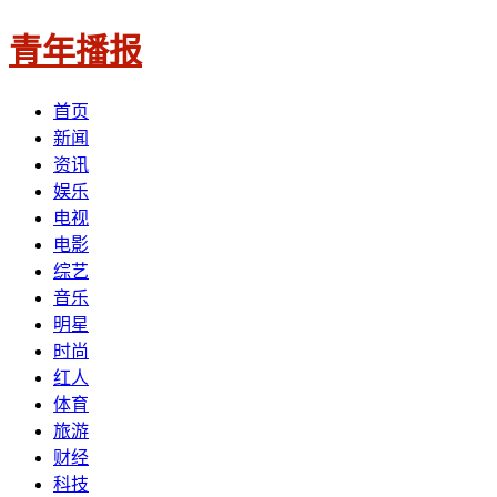
青年播报
首页
新闻
资讯
娱乐
电视
电影
综艺
音乐
明星
时尚
红人
体育
旅游
财经
科技