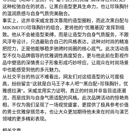
这种松弛自在的状态，让黑白造型更具生命力，也让珍珠胸针
的温润质感与自身气质完美融合。
事实上，这并非宋威龙首次靠简约造型圈粉，而此次黑白配与
MIKIMOTO珍珠胸针的组合，更将他的“优雅基因”发挥到极
致。他从不会被造型束缚，而是让造型为自身气质服务，不跟
风浮夸设计，只选最贴合自己的风格表达，这种对时尚的精准
把控力，正是他能够稳步驰骋时尚圈的核心底气。此次活动造
型不仅与品牌倡导的优雅调性高度契合，更与他此前在影视作
品中塑造的深情贵公子形象形成巧妙呼应，让观众在时尚场景
中也能感受到他的多元魅力。
从社交平台的热议不难看出，网友们对这组造型的认可度极
高，纷纷留言“这就是白马王子本人吧”“黑白配+珍珠胸针，优
雅感拉满”。宋威龙用实力证明，真正的时尚并非盲目追逐潮
流，而是找到与自身气质适配的风格。此次品牌活动的惊艳亮
相，不仅为我们呈现了一场视觉盛宴，更提供了极具参考价值
的男士优雅穿搭范本，也让大众更加期待他未来在时尚与演艺
领域的更多精彩表现。
相关文章