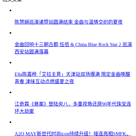
陈慧娴巡演诸暨站圆满结束 金曲与温情交织的夏夜
金曲回响十三朝古都 伍佰 & China Blue Rock Star 2 巡演
西安站圆满落幕
Ella陈嘉桦「艾拉主意」天津站双场爆满 限定金曲唤醒
青春 津味互动点燃盛夏之夜
江奇霖《悬案》登陆央八，多重视角还原90年代珠宝连
环大劫案
A2O MAY新世代时尚icon持续升级！接连亮相SMFK、