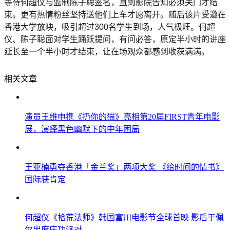
等待何超仪与监制陈子聪签名，直到影院告知必须关门才结
束。更有热情粉丝坚持送他们上车才愿离开。随后该片受邀在
香港大学放映，吸引超过300名学生到场，人气极旺。何超
仪、陈子聪面对学生踊跃提问，有问必答，原定半小时的讲座
延长至一个半小时才结束，让在场观众都感到收获满满。
相关文章
演员王维申携《扔你的猫》亮相第20届FIRST青年电影
展，演绎黑色幽默下的中年困局
王亚楠勇夺香港「金兰奖」两项大奖 《给时间的情书》
国际获肯定
何超仪《拾荒法师》韩国富川电影节全球首映 影后于佩
尔出席庆功派对