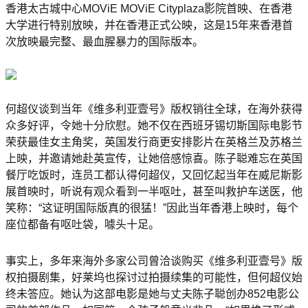
香港太古城中心MOViE MOViE Cityplaza影院首映、在香港
大学进行特别放映，并在香港正式公映，这是15年来香港首
次放映最完整、最血腥暴力的国际版本。
何超仪谈到当年《维多利亚壹号》版权销往全球，在海外获得
众多好评，令她十分欣慰。她不仅在西班牙锡切斯国际电影节
荣获最佳女主角奖，英国发行商更安排影片在英格兰及苏格兰
上映，并邀请她赴英宣传，让她倍感惊喜。陈子聪难忘在英国
餐厅吃饭时，连员工都认得何超仪，又回忆起当年在威尼斯影
展首映时，听说有观众看到一半呕吐，甚至叫救护车送医，他
笑称：“这证明国际版真的很猛！”因此当年香港上映时，每个
座位都备有呕吐袋，噱头十足。
事实上，多年来海外多家公司曾洽谈购买《维多利亚壹号》版
权拍摄剧集，好莱坞也探讨过拍摄续集的可能性，但何超仪始
终未答应。她认为这部电影是她与丈夫陈子聪创办852电影公