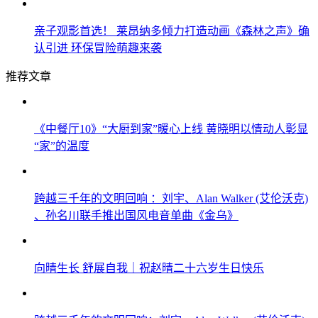
亲子观影首选！ 莱昂纳多倾力打造动画《森林之声》确
认引进 环保冒险萌趣来袭
推荐文章
《中餐厅10》“大厨到家”暖心上线 黄晓明以情动人彰显
“家”的温度
跨越三千年的文明回响 ：刘宇、Alan Walker (艾伦沃克)
、孙名川联手推出国风电音单曲《金乌》
向晴生长 舒展自我｜祝赵晴二十六岁生日快乐