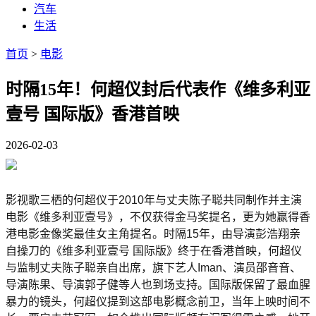
汽车
生活
首页
>
电影
时隔15年！何超仪封后代表作《维多利亚
壹号 国际版》香港首映
2026-02-03
影视歌三栖的何超仪于2010年与丈夫陈子聪共同制作并主演
电影《维多利亚壹号》，不仅获得金马奖提名，更为她赢得香
港电影金像奖最佳女主角提名。时隔15年，由导演彭浩翔亲
自操刀的《维多利亚壹号 国际版》终于在香港首映，何超仪
与监制丈夫陈子聪亲自出席，旗下艺人Iman、演员邵音音、
导演陈果、导演郭子健等人也到场支持。国际版保留了最血腥
暴力的镜头，何超仪提到这部电影概念前卫，当年上映时间不