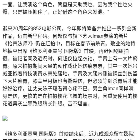
一面。让我演这个角色，简直是天助我也。因为我个性也火
爆，只是被压抑住了，正好借这个角色来发泄。”
迎来20周年的852电影公司，今年即将筹备并推出一系列全新
作品，迈向新里程碑。何超仪与旗下艺人Iman参演的新片
《拾荒法师2》仍在赶拍中，目标在春节前杀青。敬业的她特
地抽空出席《维多利亚壹号 国际版》首映，再赶回剧组拍
摄。被记者问及近况时，何超仪拉起衣袖，手臂上有一大片瘀
青。原来拍摄期间大量的动作戏让她伤痕累累，其中一次她吊
威亚抱着特技演员从高处落地，手臂及大腿内侧被钢丝刮伤留
下大片瘀青，膝盖半月板也有撕裂伤，但必须等到杀青后才能
好好治疗，让丈夫陈子聪看得心疼不已。男主角Iman同样满
身是伤，更惨的是在拍摄樱花飞舞的场景时，因重复使用的樱
花道具灰尘导致眼睛长针眼，苦不堪言。
《维多利亚壹号 国际版》首映结束后，近九成观众留在影院