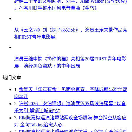
跨越三千年的文明回响：刘宇、Alan Walker (艾伦沃克)
、孙名川联手推出国风电音单曲《金乌》
从《云之羽》到《探子必须死》，演员王乐夫携作品亮
相FIRST青年电影展
演员王维申携《扔你的猫》亮相第20届FIRST青年电影
展，演绎黑色幽默下的中年困局
热门文章
1.
余景天「年年有余」见面会官宣，空降成都与粉丝双
向奔赴
2.
许嵩2026「安泊猜想」巡演武汉双场浪漫落幕 “以音
乐为引 解锁江城记忆”
3.
Ella陈嘉桦巡演诸暨站两晚全场爆满 舞台踩空从容应
对 金句Talking治愈人心
4.
Ella陈嘉桦巡演诸暨开唱诚意拉满 下台握手 全新造型