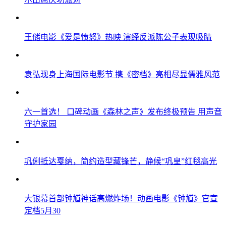
王储电影《爱是愤怒》热映 演绎反派陈公子表现吸睛
袁弘现身上海国际电影节 携《密档》亮相尽显儒雅风范
六一首选！ 口碑动画《森林之声》发布终极预告 用声音
守护家园
巩俐抵达戛纳，简约造型藏锋芒，静候“巩皇”红毯高光
大银幕首部钟馗神话高燃炸场！动画电影《钟馗》官宣
定档5月30