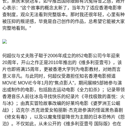
长，票房未获冠军，如今推出国际版颇有沉冤得雪之感，她开
心表示：“这个故事的概念太新了，当年为了适应香港电影审
查制度，观众无法看到完整版本。那时我还很年轻，心里有种
被压抑的叛逆感，毕竟是自己创作的作品，总希望它能被大家
完整地看到。”
何超仪与丈夫陈子聪于2006年成立的852电影公司今年迎来
20周年，开山之作正是2010年推出的《维多利亚壹号》，该
片也即将满15周年，更被香港大学列为电影教材，对她而言
意义非凡。与此同时，何超仪受邀担任知名香港电影频道
MOViE MOViE今年1月的“焦点影人”，期间展映5部她参与演
出或制作的电影，包括励志运动电影《全力扣杀》；记录带领
香港音乐人前往冰岛寻找快乐的纪录片《寻找极致的喜悦：火
与冰》；由真实冒险故事改编的好莱坞电影《婆罗洲王公崛
战》；迈克尔·杰克逊爱女帕丽斯·杰克逊参演的怪诞黑色喜剧
《修女有毒》，以及以魔鬼怪婴降世为主题的日本恐怖片《怨
泊》。不仅如此，从未公开的《维多利亚壹号 国际版》也在