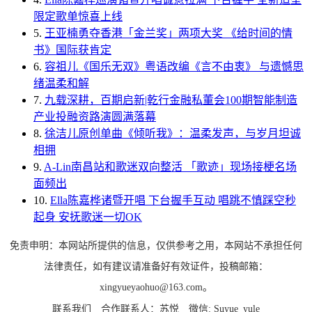
限定歌单惊喜上线
5.
王亚楠勇夺香港「金兰奖」两项大奖 《给时间的情
书》国际获肯定
6.
容祖儿《国乐无双》粤语改编《言不由衷》 与遗憾思
绪温柔和解
7.
九载深耕，百期启新|乾行金融私董会100期智能制造
产业投融资路演圆满落幕
8.
徐洁儿原创单曲《倾听我》：温柔发声，与岁月坦诚
相拥
9.
A-Lin南昌站和歌迷双向整活 「歌迹」现场接梗名场
面频出
10.
Ella陈嘉桦诸暨开唱 下台握手互动 唱跳不慎踩空秒
起身 安抚歌迷一切OK
免责申明：本网站所提供的信息，仅供参考之用，本网站不承担任何
法律责任，如有建议请准备好有效证件，投稿邮箱：
xingyueyaohuo@163.com。
联系我们
合作联系人：苏悦
微信: Suyue_yule