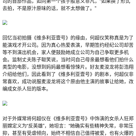
司的首部作品，如同第一个孩子般意义非凡，“如果换了形式
去拍，不是原汁原味的话，就不太想做了。”
回忆当初拍摄《维多利亚壹号》的缘由，何超仪笑称真是为了
能演戏才开公司。因为真心热爱表演，早期签约经纪公司却苦
等不到演出机会，家人便鼓励她成立公司为自己争取更多机
会。监制丈夫陈子聪笑说，当时问自己母亲最想看他们拍什么
类型的电影，没想到妈妈最想看惊悚片。好友麦浚龙将彭浩翔
介绍给他们，因此看到了《维多利亚壹号》的剧本，何超仪非
常喜欢，成功说服麦浚龙将这个原由他主演的故事让给她，改
编成女杀人狂的版本。
对于外媒常将何超仪在《维多利亚壹号》中饰演的女杀人狂郑
丽嫦定义为“反英雄”，她坦言：“她确实有些精神失常，非常压
抑，甚至有受虐倾向，始终不相信自己值得被爱，也有火爆的