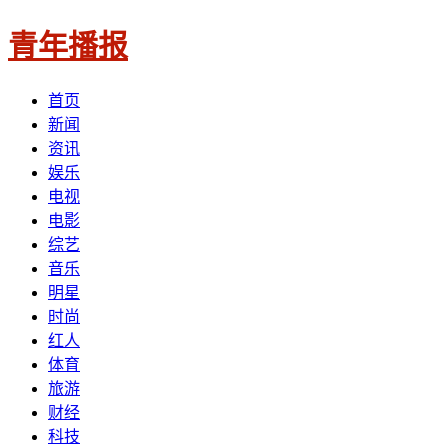
青年播报
首页
新闻
资讯
娱乐
电视
电影
综艺
音乐
明星
时尚
红人
体育
旅游
财经
科技