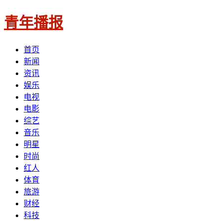
青年播报
首页
新闻
资讯
娱乐
电视
电影
综艺
音乐
明星
时尚
红人
体育
旅游
财经
科技