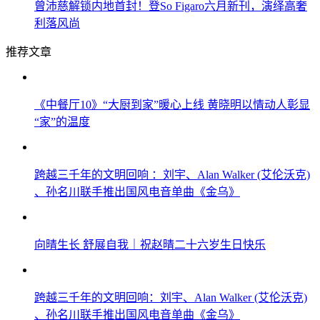
曾沛慈解锁内地首封！登So Figaro六月新刊，演绎高奢
利落风尚
推荐文章
《中餐厅10》“大厨到家”暖心上线 黄晓明以情动人彰显
“家”的温度
跨越三千年的文明回响 ：刘宇、Alan Walker (艾伦沃克)
、孙名川联手推出国风电音单曲《金乌》
向晴生长 舒展自我｜祝赵晴二十六岁生日快乐
跨越三千年的文明回响：刘宇、Alan Walker (艾伦沃克)
、孙名川联手推出国风电音单曲《金乌》