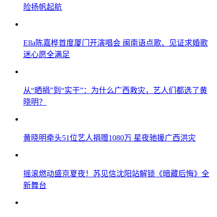
险扬帆起航
​Ella陈嘉桦首度厦门开演唱会 闽南语点歌、见证求婚歌
迷心愿全满足
从“晒捐”到“实干”：为什么广西救灾，艺人们都选了黄
晓明？
黄晓明牵头51位艺人捐赠1080万 星夜驰援广西洪灾
摇滚燃动盛京夏夜！苏见信沈阳站解锁《暗藏后悔》全
新舞台