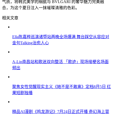
气质，将韩式美学的细腻与 BVLGARI 的奢华魅力完美融
合，为这个夏日注入一抹璀璨清雅的色彩。
相关文章
Ella陈嘉桦巡演诸暨站两晚全场爆满 舞台踩空从容应对
金句Talking治愈人心
A-Lin南昌站和歌迷双向整活 「歌迹」现场接梗名场面
频出
聚焦女性觉醒现实主义《她不是不敢离》定档8月5日 红
果短剧独播
精品AI漫剧《鸣龙游记》7月24日正式开播 奇幻海上冒