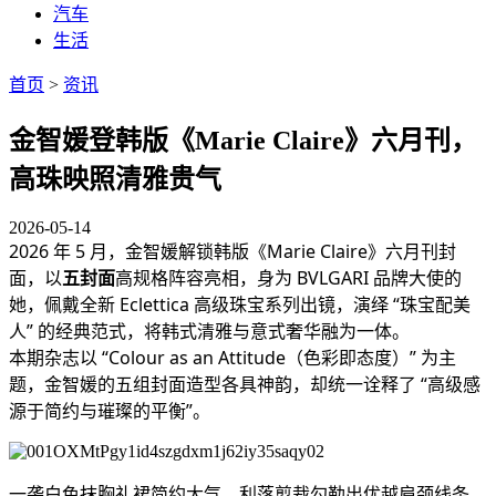
汽车
生活
首页
>
资讯
金智媛登韩版《Marie Claire》六月刊，
高珠映照清雅贵气
2026-05-14
2026 年 5 月，金智媛解锁韩版《Marie Claire》六月刊封
面，以
五封面
高规格阵容亮相，身为 BVLGARI 品牌大使的
她，佩戴全新 Eclettica 高级珠宝系列出镜，演绎 “珠宝配美
人” 的经典范式，将韩式清雅与意式奢华融为一体。
本期杂志以 “Colour as an Attitude（色彩即态度）” 为主
题，金智媛的五组封面造型各具神韵，却统一诠释了 “高级感
源于简约与璀璨的平衡”。
一袭白色抹胸礼裙简约大气，利落剪裁勾勒出优越肩颈线条，