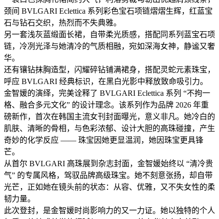
颈间 BVLGARI Eclettica 系列彩色宝石项链熠熠生辉，红蓝宝
石与钻石交织，热烈而不失典雅。
另一套浅灰蓝缎面长裙，自带柔光质感，搭配同系列蓝宝石项
链，冷冽光泽与她清冷的气质相融，宛如深海女神，静谧又奢
华。
还有镶钻抹胸造型，闪耀碎钻铺满裙身，搭配灵蛇元素珠宝，
呼应 BVLGARI 经典标识，在黑白光影中释放致命吸引力。
金智媛的演绎，完美诠释了 BVLGARI Eclettica 系列 “不拘一
格、融合多元文化” 的设计理念。该系列作为品牌 2026 年重
磅新作，首次在韩国主流女刊封面曝光，意义非凡。她冷白的
肌肤、清晰的骨相，与色彩浓郁、设计大胆的高珠碰撞，产生
奇妙的化学反应 —— 珠宝因她更显温润，她因珠宝更具锋
芒。
从首尔 BVLGARI 高珠展到杂志封面，金智媛始终以 “清冷贵
气” 的专属风格，驾驭品牌高级珠宝。她不刻意张扬，却自带
光芒，正如她在镜头前的状态：从容、优雅，又不失女性的柔
韧力量。
此次登封，是金智媛时尚影响力的又一力证。她以独特的个人