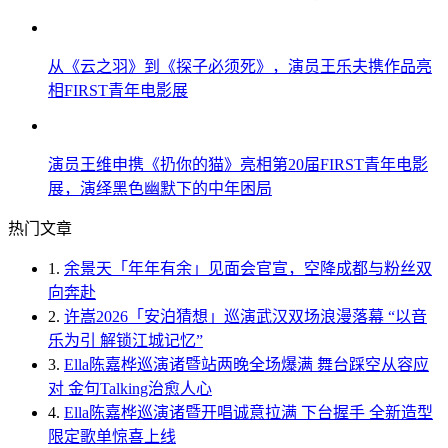
从《云之羽》到《探子必须死》，演员王乐夫携作品亮
相FIRST青年电影展
演员王维申携《扔你的猫》亮相第20届FIRST青年电影
展，演绎黑色幽默下的中年困局
热门文章
1.
余景天「年年有余」见面会官宣，空降成都与粉丝双
向奔赴
2.
许嵩2026「安泊猜想」巡演武汉双场浪漫落幕 “以音
乐为引 解锁江城记忆”
3.
Ella陈嘉桦巡演诸暨站两晚全场爆满 舞台踩空从容应
对 金句Talking治愈人心
4.
Ella陈嘉桦巡演诸暨开唱诚意拉满 下台握手 全新造型
限定歌单惊喜上线