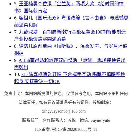
5.
王亚楠勇夺香港「金兰奖」两项大奖 《给时间的情
书》国际获肯定
6.
容祖儿《国乐无双》粤语改编《言不由衷》 与遗憾思
绪温柔和解
7.
九载深耕，百期启新|乾行金融私董会100期智能制造
产业投融资路演圆满落幕
8.
徐洁儿原创单曲《倾听我》：温柔发声，与岁月坦诚
相拥
9.
A-Lin南昌站和歌迷双向整活 「歌迹」现场接梗名场
面频出
10.
Ella陈嘉桦诸暨开唱 下台握手互动 唱跳不慎踩空秒
起身 安抚歌迷一切OK
免责申明：本网站所提供的信息，仅供参考之用，本网站不承担任何
法律责任，如有建议请准备好有效证件，投稿邮箱：
xingyueyaohuo@163.com。
联系我们
合作联系人：苏悦
微信: Suyue_yule
ICP备案:
鄂ICP备2022016855号-11