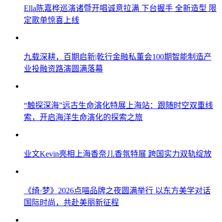
Ella陈嘉桦巡演诸暨开唱诚意拉满 下台握手 全新造型 限
定歌单惊喜上线
九载深耕，百期启新|乾行金融私董会100期智能制造产
业投融资路演圆满落幕
“触探深海”远古生命演化特展上海站：跟随时空双重线
索，开启海洋生命演化的探索之旅
业文Kevin亮相上海香奈儿香氛特展 跨国实力双轨绽放
《绮·梦》2026点喵品牌之夜圆满举行 以东方美学对话
国际时尚，共赴美丽新征程