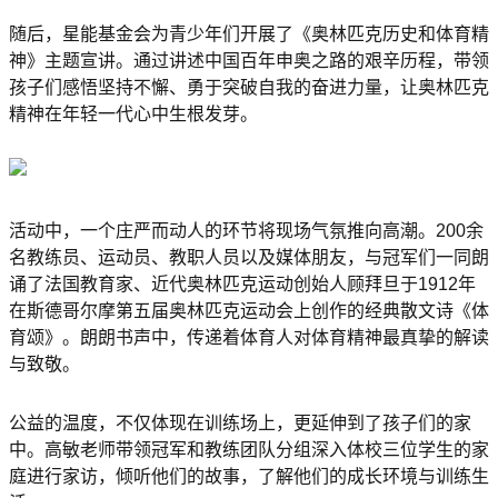
随后，星能基金会为青少年们开展了《奥林匹克历史和体育精
神》主题宣讲。通过讲述中国百年申奥之路的艰辛历程，带领
孩子们感悟坚持不懈、勇于突破自我的奋进力量，让奥林匹克
精神在年轻一代心中生根发芽。
活动中，一个庄严而动人的环节将现场气氛推向高潮。200余
名教练员、运动员、教职人员以及媒体朋友，与冠军们一同朗
诵了法国教育家、近代奥林匹克运动创始人顾拜旦于1912年
在斯德哥尔摩第五届奥林匹克运动会上创作的经典散文诗《体
育颂》。朗朗书声中，传递着体育人对体育精神最真挚的解读
与致敬。
公益的温度，不仅体现在训练场上，更延伸到了孩子们的家
中。高敏老师带领冠军和教练团队分组深入体校三位学生的家
庭进行家访，倾听他们的故事，了解他们的成长环境与训练生