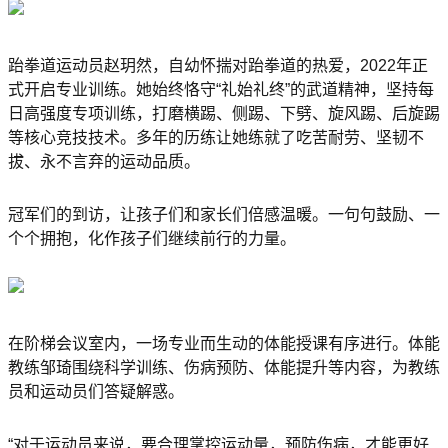
跆拳道运动员赵玥然，自幼怀揣对跆拳道的热爱，2022年正
式开启专业训练。她始终恪守“礼始礼终”的武道精神，坚持每
日高强度专项训练，打磨横踢、侧踢、下劈、旋风踢、后旋踢
等核心竞技技术。多年的历练让她练就了吃苦耐劳、坚韧不
拔、永不言弃的运动品质。
冠军们的到访，让孩子们和家长们倍感温暖。一句句鼓励、一
个个拥抱，化作孩子们继续前行的力量。
在阶梯会议室内，一场专业而生动的体能授课有序进行。体能
教练邹琦围绕科学训练、伤病预防、体能提升等内容，为教练
员和运动员们答疑解惑。
“对于运动员来说，要合理掌控运动量，预防伤病，才能更好