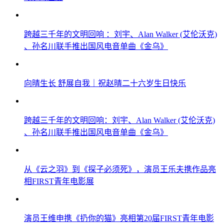
跨越三千年的文明回响 ：刘宇、Alan Walker (艾伦沃克)
、孙名川联手推出国风电音单曲《金乌》
向晴生长 舒展自我｜祝赵晴二十六岁生日快乐
跨越三千年的文明回响：刘宇、Alan Walker (艾伦沃克)
、孙名川联手推出国风电音单曲《金乌》
从《云之羽》到《探子必须死》，演员王乐夫携作品亮
相FIRST青年电影展
演员王维申携《扔你的猫》亮相第20届FIRST青年电影