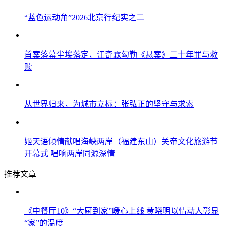
“蓝色运动角”2026北京行纪实之二
首案落幕尘埃落定，江奇霖勾勒《悬案》二十年罪与救
赎
从世界归来，为城市立标：张弘正的坚守与求索
姬天语倾情献唱海峡两岸（福建东山）关帝文化旅游节
开幕式 唱响两岸同源深情
推荐文章
《中餐厅10》“大厨到家”暖心上线 黄晓明以情动人彰显
“家”的温度