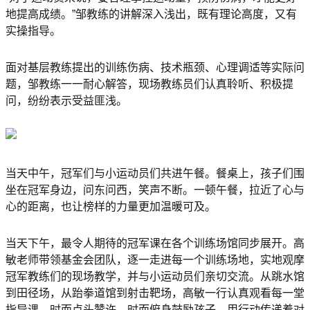
地提高成绩。”邹教练的讲解深入浅出，既有理论高度，又有
实操指导。
面对基层教练提出的训练伤病、技术瓶颈、心理调适等实际问
题，邹教练一一耐心解答，现场教练员们认真聆听、积极提
问，纷纷表示受益匪浅。
当天中午，冠军们与小运动员们共进午餐。餐桌上，孩子们围
坐在冠军身边，问东问西，笑声不断。一顿午餐，拉近了心与
心的距离，也让榜样的力量更加温暖可及。
当天下午，最令人期待的冠军课在各个训练场馆同步展开。高
敏老师带领基金会团队，逐一走进每一个训练场地，实地观摩
冠军教练们的现场教学，并与小运动员们亲切交流。从跳水馆
到田径场，从跆拳道馆到射击靶场，高敏一行认真观看每一堂
指导课，时而点头赞许，时而俯身鼓励孩子，用行动传递着对