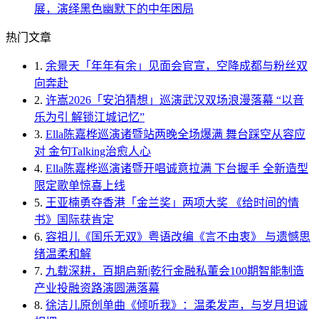
展，演绎黑色幽默下的中年困局
热门文章
1.
余景天「年年有余」见面会官宣，空降成都与粉丝双
向奔赴
2.
许嵩2026「安泊猜想」巡演武汉双场浪漫落幕 “以音
乐为引 解锁江城记忆”
3.
Ella陈嘉桦巡演诸暨站两晚全场爆满 舞台踩空从容应
对 金句Talking治愈人心
4.
Ella陈嘉桦巡演诸暨开唱诚意拉满 下台握手 全新造型
限定歌单惊喜上线
5.
王亚楠勇夺香港「金兰奖」两项大奖 《给时间的情
书》国际获肯定
6.
容祖儿《国乐无双》粤语改编《言不由衷》 与遗憾思
绪温柔和解
7.
九载深耕，百期启新|乾行金融私董会100期智能制造
产业投融资路演圆满落幕
8.
徐洁儿原创单曲《倾听我》：温柔发声，与岁月坦诚