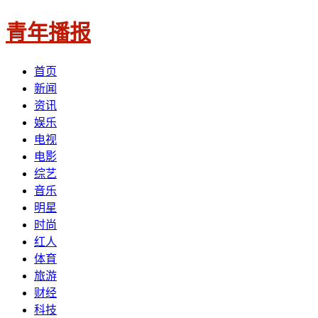
青年播报
首页
新闻
资讯
娱乐
电视
电影
综艺
音乐
明星
时尚
红人
体育
旅游
财经
科技