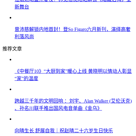
新舞台
曾沛慈解锁内地首封！登So Figaro六月新刊，演绎高奢
利落风尚
推荐文章
《中餐厅10》“大厨到家”暖心上线 黄晓明以情动人彰显
“家”的温度
跨越三千年的文明回响 ：刘宇、Alan Walker (艾伦沃克)
、孙名川联手推出国风电音单曲《金乌》
向晴生长 舒展自我｜祝赵晴二十六岁生日快乐