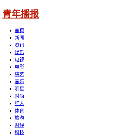
青年播报
首页
新闻
资讯
娱乐
电视
电影
综艺
音乐
明星
时尚
红人
体育
旅游
财经
科技