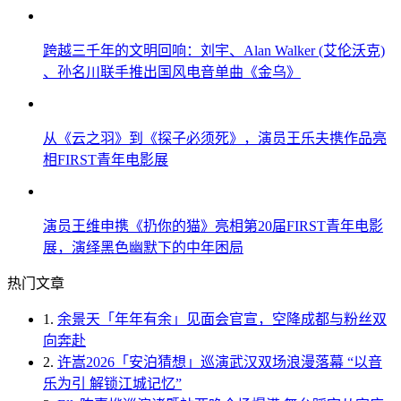
跨越三千年的文明回响：刘宇、Alan Walker (艾伦沃克)
、孙名川联手推出国风电音单曲《金乌》
从《云之羽》到《探子必须死》，演员王乐夫携作品亮
相FIRST青年电影展
演员王维申携《扔你的猫》亮相第20届FIRST青年电影
展，演绎黑色幽默下的中年困局
热门文章
1.
余景天「年年有余」见面会官宣，空降成都与粉丝双
向奔赴
2.
许嵩2026「安泊猜想」巡演武汉双场浪漫落幕 “以音
乐为引 解锁江城记忆”