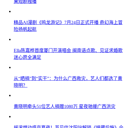
果短剧独播
精品AI漫剧《鸣龙游记》7月24日正式开播 奇幻海上冒
险扬帆起航
​Ella陈嘉桦首度厦门开演唱会 闽南语点歌、见证求婚歌
迷心愿全满足
从“晒捐”到“实干”：为什么广西救灾，艺人们都选了黄
晓明？
黄晓明牵头51位艺人捐赠1080万 星夜驰援广西洪灾
摇滚燃动盛京夏夜！苏见信沈阳站解锁《暗藏后悔》全