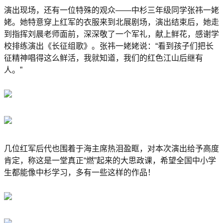
演出现场，还有一位特殊的观众——中杉三年级同学张祎一姥
姥。她特意穿上红军的衣服来到北展剧场，演出结束后，她走
到指挥刘晨老师面前，深深敬了一个军礼，献上鲜花，感谢学
校排练演出《长征组歌》。张祎一姥姥说：“看到孩子们把长
征精神唱得这么鲜活，我就知道，我们的红色江山后继有
人。”
几位红军后代也围着于海主席热泪盈眶，对本次演出给予高度
肯定，称这是一堂真正“燃”起来的大思政课，希望全国中小学
生都能像中杉学习，多有一些这样的作品！