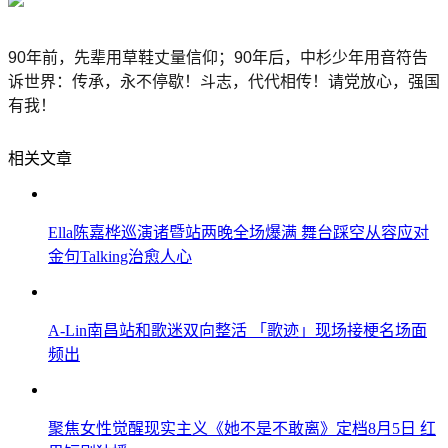
90年前，先辈用草鞋丈量信仰；90年后，中杉少年用音符告
诉世界：传承，永不停歇！斗志，代代相传！请党放心，强国
有我！
相关文章
Ella陈嘉桦巡演诸暨站两晚全场爆满 舞台踩空从容应对
金句Talking治愈人心
A-Lin南昌站和歌迷双向整活 「歌迹」现场接梗名场面
频出
聚焦女性觉醒现实主义《她不是不敢离》定档8月5日 红