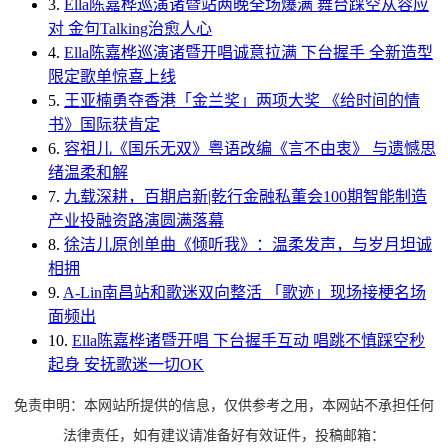
3.
Ella陈嘉桦巡演诸暨站两晚全场爆满 舞台踩空从容应
对 金句Talking治愈人心
4.
Ella陈嘉桦巡演诸暨开唱诚意拉满 下台握手 全新造型
限定歌单惊喜上线
5.
王亚楠勇夺香港「金兰奖」两项大奖 《给时间的情
书》国际获肯定
6.
容祖儿《国乐无双》粤语改编《言不由衷》 与遗憾思
绪温柔和解
7.
九载深耕，百期启新|乾行金融私董会100期智能制造
产业投融资路演圆满落幕
8.
徐洁儿原创单曲《倾听我》：温柔发声，与岁月坦诚
相拥
9.
A-Lin南昌站和歌迷双向整活 「歌迹」现场接梗名场
面频出
10.
Ella陈嘉桦诸暨开唱 下台握手互动 唱跳不慎踩空秒
起身 安抚歌迷一切OK
免责申明：本网站所提供的信息，仅供参考之用，本网站不承担任何
法律责任，如有建议请准备好有效证件，投稿邮箱：